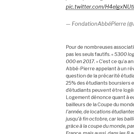
pic.twitter.com/H4elgxNUt
— FondationAbbéPierre (@
Pour de nombreuses associati
pas les seuls fautifs. «
5300 log
000 en 2017.
» C’est ce qu’a 
Abbé-Pierre appelant à un ré
question de la précarité étudi
25% des étudiants boursiers et
d’étudiants peuvent être logés
Logement dénonce quant à eux 
bailleurs de la Coupe du monde
l’année, de locations étudiante
jusqu’à fin octobre, car les bai
grâce à la coupe du monde, par
France, mais aussi dans les 8 