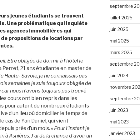
septembre 20
ieurs jeunes étudiants se trouvent
juillet 2025
ris. Une problématique qui inquiète
juin 2025
 les agences immobilières qui
de propositions de locations par
mai 2025
entes.
mars 2025
eil. Etre obligée de dormir à l’hôtel le
septembre 20
a Perret, 21 ans étudiante en master de
de Haute- Savoie, je ne connaissais pas
juin 2024
rois semaines je suis toujours obligée de
novembre 20
n car nous n’avons toujours pas trouvé
es cours ont bien repris dans les
septembre 20
ris pour autant de nombreux étudiants
juin 2023
e d’un lieu où domicilier le temps de
e cas de Yan Daniel, qui vient
mai 2023
depuis près d’un mois.
« Pour l’instant je
janvier 2023
 à Asnières. J’ai de la chance d’avoir un