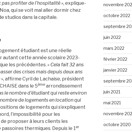
pas profiter de l’hospitalité
», explique-
novembre 20
Noa, qui se voit mal aller dormir chez
octobre 2022
e studios dans la capitale.
septembre 20
juin 2022
e
mars 2022
ogement étudiant est une réelle
r autant cette année scolaire 2023-
février 2022
que les précédentes. «
Cela fait 32 ans
janvier 2022
u passer des crises mais depuis deux ans
é
», affirme Cyril de Lachaise, président
septembre 20
ème
ACHAISE dans le 5
arrondissement
juin 2021
s le nombre d’étudiant qui reste environ
nombre de logements en location qui
mai 2021
positions de logements qui s’expliquent
novembre 20
ord, l’impossibilité pour les
 de proposer à leurs clients les
octobre 2020
er
assoires thermiques. Depuis le 1