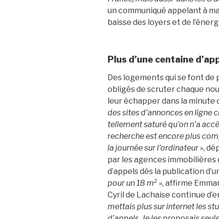
un communiqué appelant à man
baisse des loyers et de l’énerg
Plus d’une centaine d’ap
Des logements qui se font de p
obligés de scruter chaque nouv
leur échapper dans la minute qu
des sites d’annonces en ligne c
tellement saturé qu’on n’a accès
recherche est encore plus comp
la journée sur l’ordinateur
», dé
par les agences immobilières 
d’appels dès la publication d’u
pour un 18 m²
», affirme Emma
Cyril de Lachaise continue d’e
mettais plus sur internet les st
d’appels. Je les proposais seu