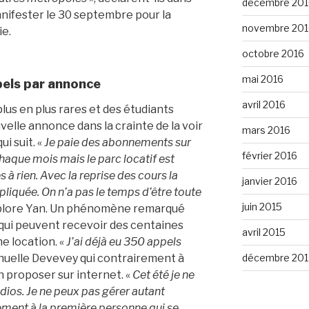
décembre 201
ifester le 30 septembre pour la
novembre 201
ie.
octobre 2016
mai 2016
pels par annonce
avril 2016
lus en plus rares et des étudiants
elle annonce dans la crainte de la voir
mars 2016
i suit. «
Je paie des abonnements sur
février 2016
haque mois mais le parc locatif est
 à rien. Avec la reprise des cours la
janvier 2016
liquée. On n’a pas le temps d’être toute
juin 2015
plore Yan. Un phénomène remarqué
qui peuvent recevoir des centaines
avril 2015
ne location. «
J’ai déjà eu 350 appels
décembre 201
nuelle Devevey qui contrairement à
n proposer sur internet. «
Cet été je ne
udios. Je ne peux pas gérer autant
lement à la première personne qui se