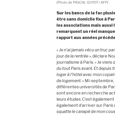
(Photo de PASCAL GUYOT / AFP)
Sur les bancs de la fac plus
être sans domicile fixe à Pa
les associations mais aussi
remarquent un réel manque 
rapport aux années précéd
«
Je n’ai jamais vécu un truc par
jour de la rentrée
», déclare No
journalisme à Paris. «
Je viens 
du tout Paris avant. Et depuis t
loger à l’hôtel avec mon copai
de logement.
» Mi-septembre, l
différentes universités de Pa
sont encore en recherche activ
leurs études. C’est également l
également d’arriver sur Paris 
squatte le canapé de mon cousin