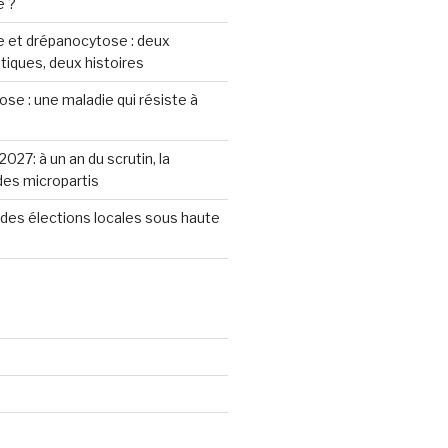
e ?
 et drépanocytose : deux
iques, deux histoires
se : une maladie qui résiste à
2027: à un an du scrutin, la
 des micropartis
des élections locales sous haute