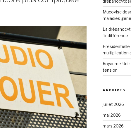
drépanocytos
Mucoviscidose
maladies génét
La drépanocyto
l’indifférence
Présidentielle 
multiplication
Royaume-Uni : 
tension
ARCHIVES
juillet 2026
mai 2026
mars 2026