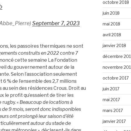
octobre 2018
b
juin 2018
Abbe_Pierre)
September 7, 2023
mai 2018
avril 2018
janvier 2018
ons, les passoires thermiques ne sont
ements construits en 2022 contre 7
décembre 201
annoncé cette semaine La Fondation
veil du gouvernement autour de la
novembre 201
ante. Selon l’association seulement
octobre 2017
 6 % de l’ensemble des 2,7 millions
 au sein des résidences Crous. Droit au
juin 2017
le profit qu’essaient de tirer les
mai 2017
 rugby. «
Beaucoup de locations à
s de 9 mois, seront donc indisponibles
mars 2017
lleurs ont prolongé leur saison d’été
janvier 2017
ticulièrement autour du stade de
autres métropoles
», déclarent-ils dans