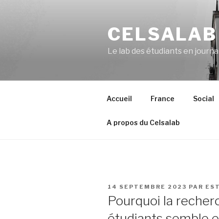
Aller
au
CELSALAB
contenu
principal
Le lab des étudiants en journ
Accueil
France
Social
A propos du Celsalab
PUBLIÉ
14 SEPTEMBRE 2023
PAR
ES
LE
Pourquoi la reche
étudiants semble 