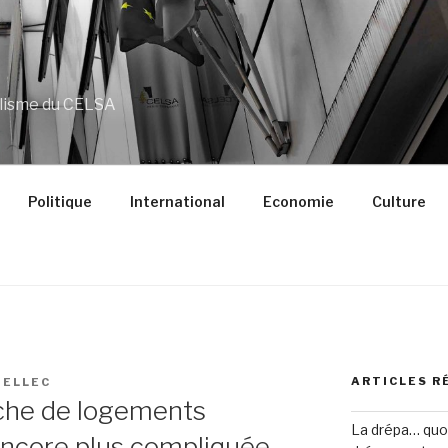
alisme du CELSA
Politique
International
Economie
Culture
ARTICLES R
TELLEC
rche de logements
La drépa… quoi 
encore plus compliquée