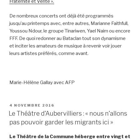
Fraternité et Verité ».
De nombreux concerts ont déjà été programmés
jusqu’au printemps avec, entre autres,
Marianne Faithfull,
Youssou Ndour, le groupe Tinariwen, Yael Naim ou encore
FFF. De quoi redonner au Bataclan tout son dynamisme
et inciter les amateurs de musique à revenir voir jouer
leurs artistes préférés, comme avant.
Marie-Hélène Gallay avec AFP
PUBLIÉ
4 NOVEMBRE 2016
LE
Le Théâtre d’Aubervilliers : « nous n’allons
pas pouvoir garder les migrants ici »
Le Théâtre de la Commune héberge entre vingt et