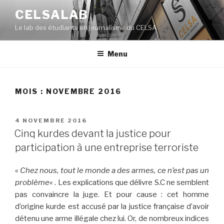
Aller
CELSALAB
au
Le lab des étudiants en journalisme du CELSA
contenu
principal
Menu
MOIS : NOVEMBRE 2016
PUBLIÉ
4 NOVEMBRE 2016
LE
Cinq kurdes devant la justice pour
participation à une entreprise terroriste
«
Chez nous, tout le monde a des armes, ce n’est pas un
problème
« . Les explications que délivre S.C ne semblent
pas convaincre la juge. Et pour cause : cet homme
d’origine kurde est accusé par la justice française d’avoir
détenu une arme illégale chez lui. Or, de nombreux indices