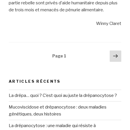
partie rebelle sont
privés d’aide humanitaire depuis plus
de trois mois et menacés de pénurie alimentaire.
Winny Claret
Navigation
Pag
Page
1
suiv
des
articles
ARTICLES RÉCENTS
La drépa… quoi ? C’est quoi au juste la drépanocytose ?
Mucoviscidose et drépanocytose : deux maladies
génétiques, deux histoires
La drépanocytose : une maladie qui résiste à