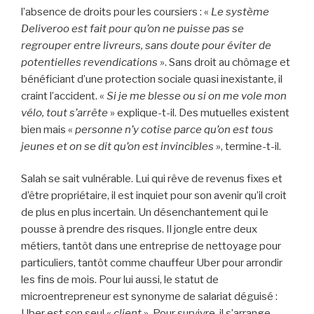
l’absence de droits pour les coursiers : «
Le système
Deliveroo est fait pour qu’on ne puisse pas se
regrouper entre livreurs, sans doute pour éviter de
potentielles revendications
». Sans droit au chômage et
bénéficiant d’une protection sociale quasi inexistante, il
craint l’accident. «
Si je me blesse ou si on me vole mon
vélo, tout s’arrête
» explique-t-il. Des mutuelles existent
bien mais «
personne n’y cotise parce qu’on est tous
jeunes et on se dit qu’on est invincibles
», termine-t-il.
Salah se sait vulnérable. Lui qui rêve de revenus fixes et
d’être propriétaire, il est inquiet pour son avenir qu’il croit
de plus en plus incertain. Un désenchantement qui le
pousse à prendre des risques. Il jongle entre deux
métiers, tantôt dans une entreprise de nettoyage pour
particuliers, tantôt comme chauffeur Uber pour arrondir
les fins de mois. Pour lui aussi, le statut de
microentrepreneur est synonyme de salariat déguisé :
Uber est son seul «
client
». Pour survivre, il s’arrange