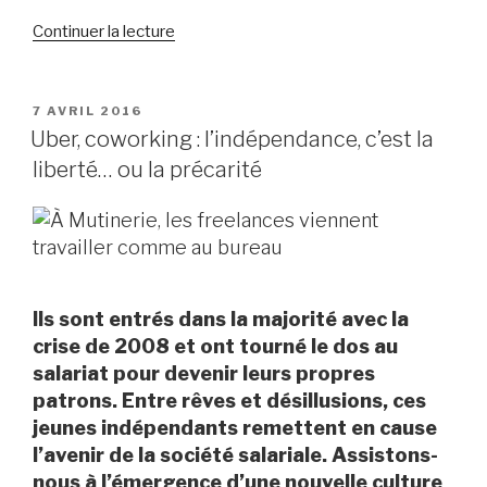
Continuer la lecture
de
« Dans
les
coulisses
PUBLIÉ
7 AVRIL 2016
LE
des
Uber, coworking : l’indépendance, c’est la
aéroports,
liberté… ou la précarité
les
agents
de
sûreté
désespèrent »
Ils sont entrés dans la majorité avec la
crise de 2008 et ont tourné le dos au
salariat pour devenir leurs propres
patrons. Entre rêves et désillusions, ces
jeunes indépendants remettent en cause
l’avenir de la société salariale. Assistons-
nous à l’émergence d’une nouvelle culture