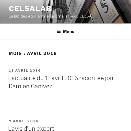
Aller
CELSALAB
au
Le lab des étudiants en journalisme du CELSA
contenu
principal
Menu
MOIS : AVRIL 2016
PUBLIÉ
11 AVRIL 2016
LE
L’actualité du 11 avril 2016 racontée par
Damien Canivez
PUBLIÉ
9 AVRIL 2016
LE
L’avis d’un expert