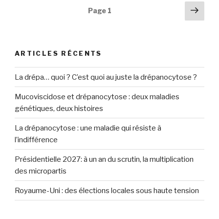
l’indépendance,
Navigation
Pag
Page
1
c’est
suiv
des
la
articles
liberté…
ou
ARTICLES RÉCENTS
la
précarité »
La drépa… quoi ? C’est quoi au juste la drépanocytose ?
Mucoviscidose et drépanocytose : deux maladies
génétiques, deux histoires
La drépanocytose : une maladie qui résiste à
l’indifférence
Présidentielle 2027: à un an du scrutin, la multiplication
des micropartis
Royaume-Uni : des élections locales sous haute tension