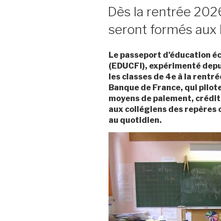
LE
Dès la rentrée 2026
seront formés aux 
Le passeport d’éducation é
(EDUCFI), expérimenté depui
les classes de 4e à la rentr
Banque de France, qui pilote
moyens de paiement, crédit, 
aux collégiens des repères c
au quotidien.