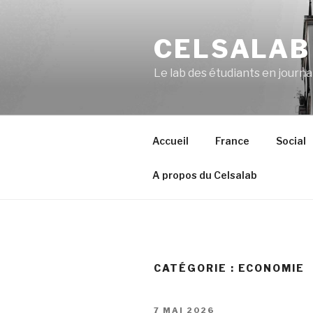
Aller
au
CELSALAB
contenu
principal
Le lab des étudiants en journ
Accueil
France
Social
A propos du Celsalab
CATÉGORIE : ECONOMIE
PUBLIÉ
7 MAI 2026