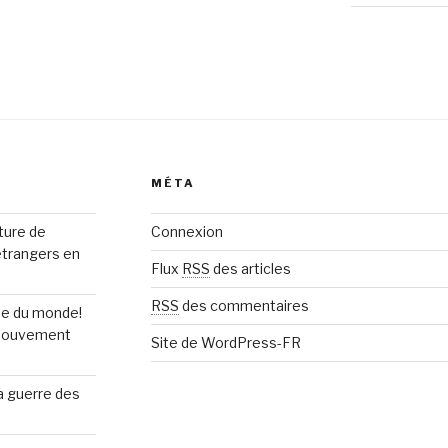
MÉTA
rture de
Connexion
étrangers en
Flux
RSS
des articles
RSS
des commentaires
upe du monde!
n mouvement
Site de WordPress-FR
la guerre des