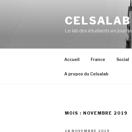
Aller
au
CELSALAB
contenu
principal
Le lab des étudiants en journ
Accueil
France
Social
A propos du Celsalab
MOIS : NOVEMBRE 2019
PUBLIÉ
18 NOVEMBRE 2019