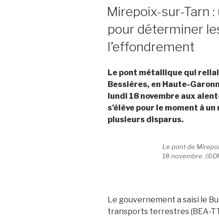
LE
Mirepoix-sur-Tarn 
pour déterminer le
l’effondrement
Le pont métallique qui reli
Bessières, en Haute-Garonne
lundi 18 novembre aux alento
s’élève pour le moment à un m
plusieurs disparus.
Le pont de Mirepoi
18 novembre. (©DR
Le gouvernement a saisi le Bu
transports terrestres (BEA-TT