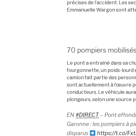
précises de l’accident. Les se
Emmanuelle Wargon sont atten
70 pompiers mobilisé
Le pont a entraîné dans sa chu
fourgonnette, un poids-lourd e
camion fait partie des person
sont actuellement à l’œuvre p
conducteurs. Le véhicule aurai
plongeurs, selon une source p
EN
#DIRECT
– Pont effond
Garonne : les pompiers à pi
disparus
https://t.co/F