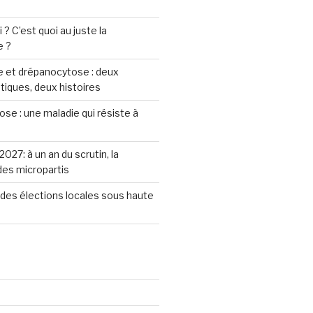
? C’est quoi au juste la
e ?
 et drépanocytose : deux
iques, deux histoires
se : une maladie qui résiste à
2027: à un an du scrutin, la
 des micropartis
des élections locales sous haute