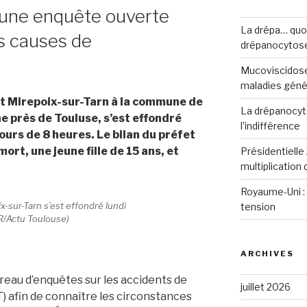
: une enquête ouverte
La drépa… quoi 
s causes de
drépanocytos
Mucoviscidose
maladies génét
ait Mirepoix-sur-Tarn à la commune de
La drépanocyto
 près de Touluse, s’est effondré
l’indifférence
urs de 8 heures. Le bilan du préfet
ort, une jeune fille de 15 ans, et
Présidentielle 
multiplication
Royaume-Uni : 
x-sur-Tarn s’est effondré lundi
tension
/Actu Toulouse)
ARCHIVES
reau d’enquêtes sur les accidents de
juillet 2026
) afin de connaître les circonstances