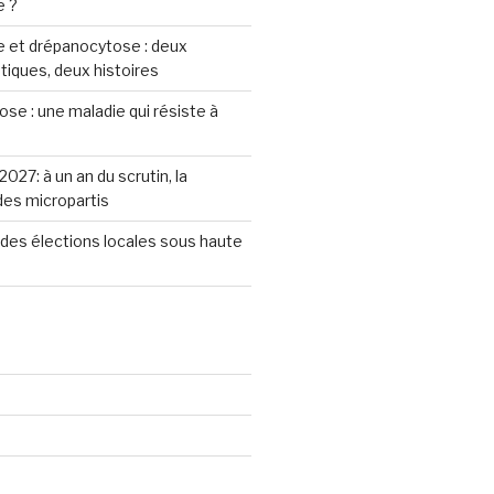
e ?
 et drépanocytose : deux
iques, deux histoires
se : une maladie qui résiste à
2027: à un an du scrutin, la
 des micropartis
des élections locales sous haute