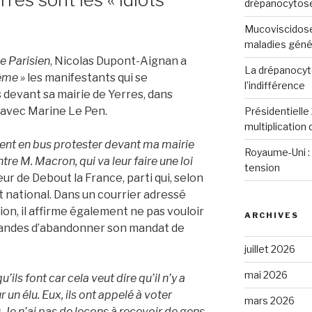
drépanocytos
Mucoviscidose
maladies génét
e Parisien
, Nicolas Dupont-Aignan a
La drépanocyto
tème »
les manifestants qui se
l’indifférence
 devant sa mairie de Yerres, dans
e avec Marine Le Pen.
Présidentielle 
multiplication
nent en bus protester devant ma mairie
Royaume-Uni : 
re M. Macron, qui va leur faire une loi
tension
eur de Debout la France, parti qui, selon
t national. Dans un courrier adressé
on, il affirme également ne pas vouloir
ARCHIVES
mandes d’abandonner son mandat de
juillet 2026
mai 2026
ils font car cela veut dire qu’il n’y a
 un élu. Eux, ils ont appelé à voter
mars 2026
Je n’ai pas de leçons à recevoir de gens