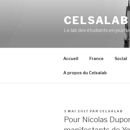
Aller
au
CELSALAB
contenu
principal
Le lab des étudiants en journ
Accueil
France
Social
A propos du Celsalab
PUBLIÉ
3 MAI 2017
PAR
CELSALAB
LE
Pour Nicolas Dupon
manifestants de Yer