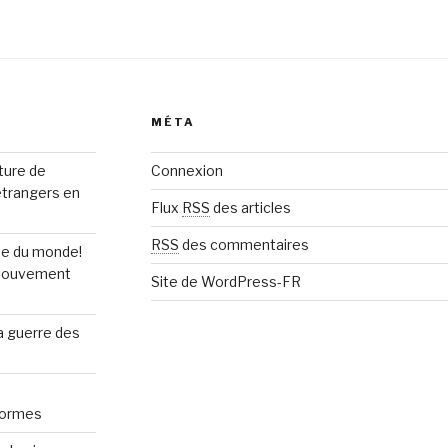
MÉTA
rture de
Connexion
étrangers en
Flux
RSS
des articles
RSS
des commentaires
upe du monde!
n mouvement
Site de WordPress-FR
la guerre des
normes