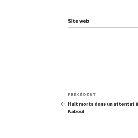
Site web
Navigation
PRÉCÉDENT
Article
de
précédent
Huit morts dans un attentat 
Kaboul
l’article