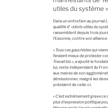
utiles du système »
Dans un entretien au journal
L
qualifié d' »
idiots utiles du sys
rassemblent depuis trois jours
l’Essonne, contre son allianc
« Tous ces gauchistes qui vien
feraient mieux de protester cont
Travail bis »
, a ajouté le fondat
lui, reste indépendant du Fron
aux maires de son agglomérati
démissionner, malgré les de
président de celle-ci.
« C’est extrêmement grave ce qu’
plus d’expression politique pour
Macron après l’avoir combattu. 