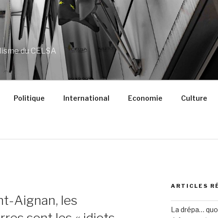
alisme du CELSA
Politique
International
Economie
Culture
ARTICLES R
t-Aignan, les
La drépa… quoi 
res sont les « idiots