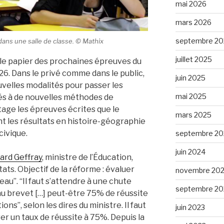
mai 2026
mars 2026
septembre 20
ans une salle de classe. © Mathix
juillet 2025
 le papier des prochaines épreuves du
26. Dans le privé comme dans le public,
juin 2025
uvelles modalités pour passer les
mai 2025
és à de nouvelles méthodes de
tage les épreuves écrites que le
mars 2025
nt les résultats en histoire-géographie
ivique.
septembre 20
juin 2024
ard Geffray
, ministre de l’Éducation
,
ats. Objectif de la réforme : évaluer
novembre 20
eau”. “Il faut s’attendre à une chute
septembre 20
au brevet […] peut-être 75% de réussite
s”, selon les dires du ministre. Il faut
juin 2023
r un taux de réussite à 75%. Depuis la