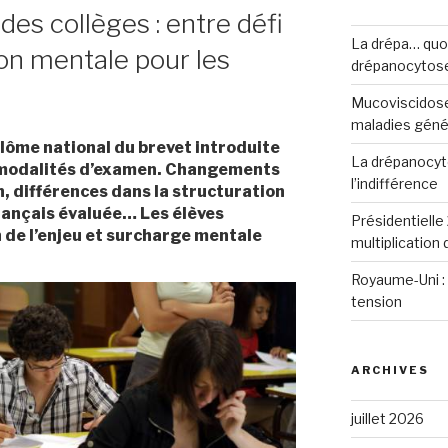
es collèges : entre défi
La drépa… quoi 
ion mentale pour les
drépanocytos
Mucoviscidose
maladies génét
lôme national du brevet introduite
La drépanocyto
 modalités d’examen. Changements
l’indifférence
, différences dans la structuration
rançais évaluée… Les élèves
Présidentielle 
 de l’enjeu et surcharge mentale
multiplication
Royaume-Uni : 
tension
ARCHIVES
juillet 2026