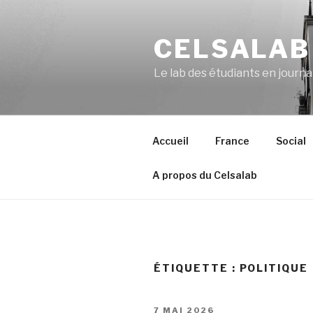
Aller
au
CELSALAB
contenu
principal
Le lab des étudiants en journ
Accueil
France
Social
A propos du Celsalab
ÉTIQUETTE : POLITIQUE
PUBLIÉ
7 MAI 2026