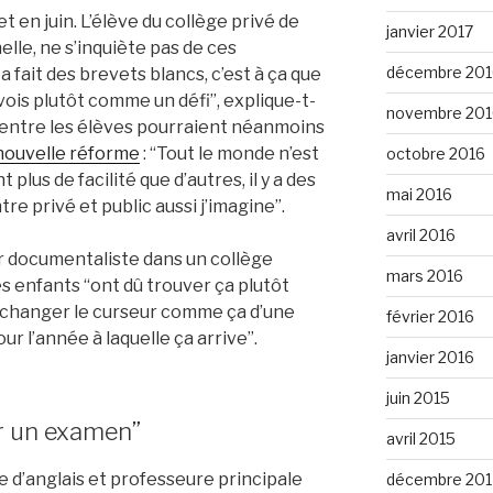
 en juin. L’élève du collège privé de
janvier 2017
elle, ne s’inquiète pas de ces
décembre 201
 fait des brevets blancs, c’est à ça que
e vois plutôt comme un défi”, explique-t-
novembre 201
s entre les élèves pourraient néanmoins
nouvelle réforme
: “Tout le monde n’est
octobre 2016
 plus de facilité que d’autres, il y a des
mai 2016
re privé et public aussi j’imagine”.
avril 2016
r documentaliste dans un collège
mars 2016
les enfants “ont dû trouver ça plutôt
 changer le curseur comme ça d’une
février 2016
ur l’année à laquelle ça arrive”.
janvier 2016
juin 2015
r un examen”
avril 2015
d’anglais et professeure principale
décembre 201