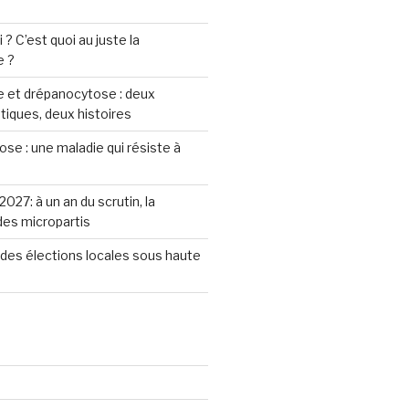
? C’est quoi au juste la
e ?
 et drépanocytose : deux
iques, deux histoires
se : une maladie qui résiste à
2027: à un an du scrutin, la
 des micropartis
des élections locales sous haute