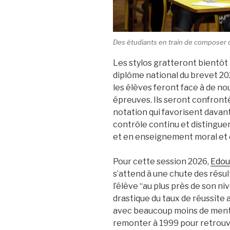
Des étudiants en train de composer d
Les stylos gratteront bientôt
diplôme national du brevet 20
les élèves feront face à de no
épreuves. Ils seront confront
notation qui favorisent davan
contrôle continu et distingue
et en enseignement moral et c
Pour cette session 2026,
Edou
s’attend à une chute des résult
l’élève “au plus près de son niv
drastique du taux de réussite 
avec beaucoup moins de mention
remonter à 1999 pour retrouve