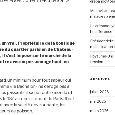
drépanocytos
Mucoviscidose
maladies génét
La drépanocyto
l’indifférence
Présidentielle 
 un vrai. Propriétaire de la boutique
multiplication
e du quartier parisien de Château-
 il s’est imposé sur le marché de la
Royaume-Uni : 
ontre avec un personnage haut-en-
tension
ARCHIVES
ard, un minimum pour tout sapeur qui
omme « le Bachelor » ne déroge pas à
juillet 2026
 les passants, il salue tout le monde et
 le 18è arrondissement de Paris. Il est
mai 2026
nt avec la saleté environnante, les
mars 2026
deurs de poisson.