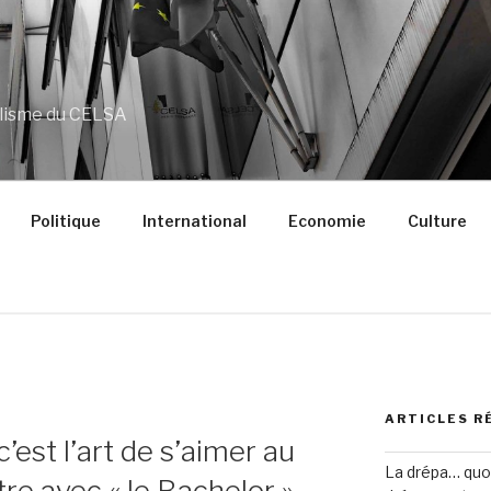
alisme du CELSA
Politique
International
Economie
Culture
ARTICLES R
c’est l’art de s’aimer au
La drépa… quoi 
tre avec « le Bachelor »