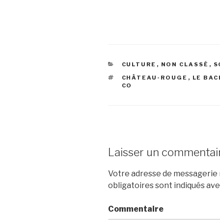
CATÉGORIES
CULTURE
,
NON CLASSÉ
,
S
ÉTIQUETTES
CHÂTEAU-ROUGE
,
LE BA
CO
Laisser un commentai
Votre adresse de messagerie n
obligatoires sont indiqués av
Commentaire