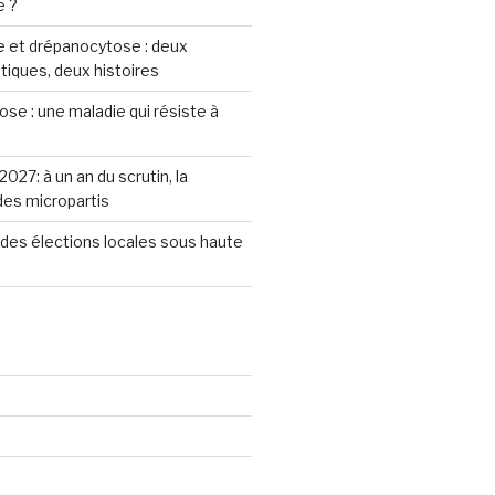
e ?
 et drépanocytose : deux
iques, deux histoires
se : une maladie qui résiste à
2027: à un an du scrutin, la
 des micropartis
des élections locales sous haute