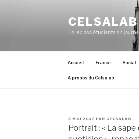
Aller
au
CELSALAB
contenu
principal
Le lab des étudiants en journ
Accueil
France
Social
A propos du Celsalab
PUBLIÉ
3 MAI 2017
PAR
CELSALAB
LE
Portrait : « La sape 
quotidien », rencon