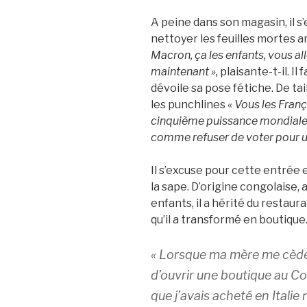
A peine dans son magasin, il s
nettoyer les feuilles mortes a
Macron, ça les enfants, vous alle
maintenant »,
plaisante-t-il. Il
dévoile sa pose fétiche. De ta
les punchlines «
Vous les França
cinquième puissance mondiale, 
comme refuser de voter pour u
Il s’excuse pour cette entrée 
la sape. D’origine congolaise, 
enfants, il a hérité du resta
qu’il a transformé en boutique
« Lorsque ma mère me cède c
d’ouvrir une boutique au Co
que j’avais acheté en Italie 