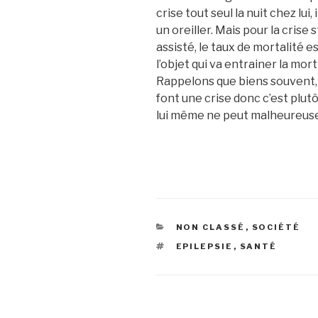
crise tout seul la nuit chez lui
un oreiller. Mais pour la crise
assisté, le taux de mortalité 
l’objet qui va entrainer la mor
Rappelons que biens souvent, l
font une crise donc c’est plutô
lui même ne peut malheureuse
CATÉGORIES
NON CLASSÉ
,
SOCIÉTÉ
ÉTIQUETTES
EPILEPSIE
,
SANTÉ