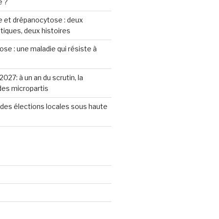
e ?
 et drépanocytose : deux
iques, deux histoires
se : une maladie qui résiste à
2027: à un an du scrutin, la
 des micropartis
des élections locales sous haute