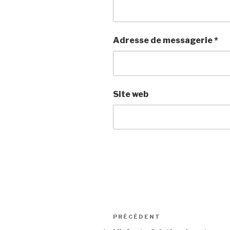
Adresse de messagerie
*
Site web
Navigation
PRÉCÉDENT
Article