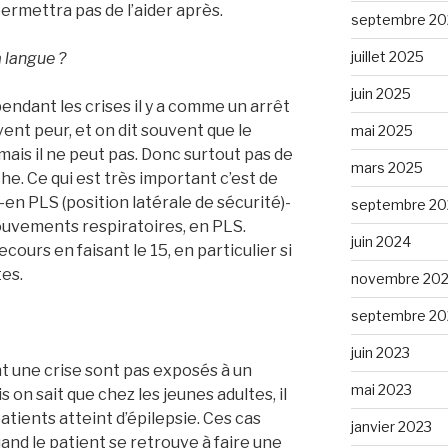
ermettra pas de l’aider après.
septembre 20
juillet 2025
 langue ?
juin 2025
endant les crises il y a comme un arrêt
uvent peur, et on dit souvent que le
mai 2025
mais il ne peut pas. Donc surtout pas de
mars 2025
he. Ce qui est très important c’est de
-en PLS (position latérale de sécurité)-
septembre 20
mouvements respiratoires, en PLS.
juin 2024
cours en faisant le 15, en particulier si
tes.
novembre 20
septembre 20
juin 2023
nt une crise sont pas exposés à un
mai 2023
 on sait que chez les jeunes adultes, il
atients atteint d’épilepsie. Ces cas
janvier 2023
d le patient se retrouve à faire une