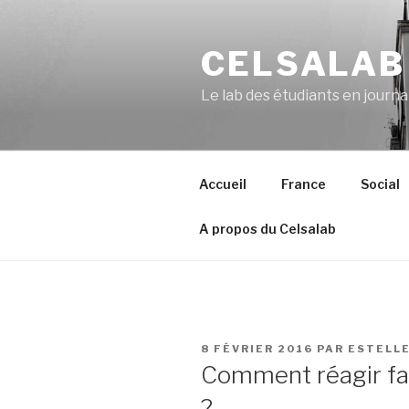
Aller
au
CELSALAB
contenu
principal
Le lab des étudiants en journ
Accueil
France
Social
A propos du Celsalab
PUBLIÉ
8 FÉVRIER 2016
PAR
ESTELL
LE
Comment réagir fac
?