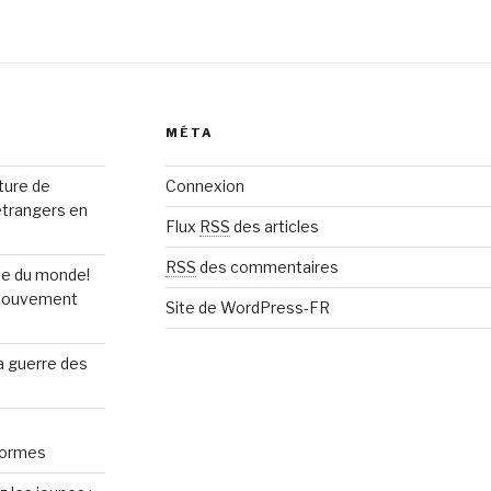
MÉTA
rture de
Connexion
étrangers en
Flux
RSS
des articles
RSS
des commentaires
upe du monde!
n mouvement
Site de WordPress-FR
la guerre des
normes