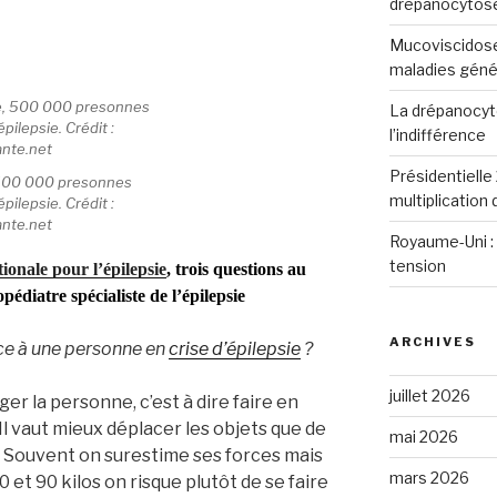
drépanocytos
Mucoviscidose
maladies génét
La drépanocyto
l’indifférence
Présidentielle 
 500 000 presonnes
multiplication
pilepsie. Crédit :
nte.net
Royaume-Uni : 
tension
ionale pour l’épilepsie
, trois questions au
diatre spécialiste de l’épilepsie
ARCHIVES
ace à une personne en
crise d’épilepsie
?
juillet 2026
éger la personne, c’est à dire faire en
 Il vaut mieux déplacer les objets que de
mai 2026
. Souvent on surestime ses forces mais
mars 2026
0 et 90 kilos on risque plutôt de se faire