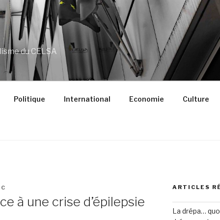
alisme du CELSA
Politique
International
Economie
Culture
ARTICLES R
EC
e à une crise d’épilepsie
La drépa… quoi 