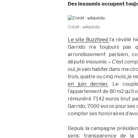
Des insoumis occup
ent touj
Crédit : wikipédia
Le site Buzzfeed
l’a révélé h
Garrido n’a toujours pas q
arrondissement parisien, c
député insoumis. «
C’est comp
oui, je vais habiter dans ma cir
trois, quatre ou cinq mois, je n
en juin dernier.
Le couple
l’appartement de 80 m2 qu’il 
rémunéré 7142 euros brut pa
Garrido, 7000 euros pour ses 
compter ses honoraires d’avo
Depuis la campagne présidenti
sens: transparence de la v