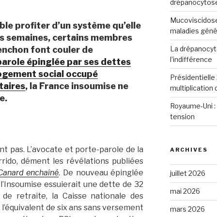
drépanocytos
Mucoviscidose
le profiter d’un système qu’elle
maladies génét
s semaines, certains membres
La drépanocyto
enchon font couler de
l’indifférence
arole épinglée par ses dettes
ogement social occupé
Présidentielle 
taires
, la France insoumise ne
multiplication
e.
Royaume-Uni : 
tension
t pas. L’avocate et porte-parole de la
ARCHIVES
rido, dément les révélations publiées
Canard enchaîné
. De nouveau épinglée
juillet 2026
 l’Insoumise essuierait une dette de 32
mai 2026
de retraite, la Caisse nationale des
 l’équivalent de six ans sans versement
mars 2026