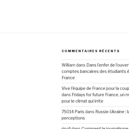
COMMENTAIRES RÉCENTS
William
dans
Dans l’enfer de l’ouve
comptes bancaires des étudiants 
France
Vive l'équipe de France pour la co
dans
Fridays for future France, u
pour le climat qui irrite
75014 Paris
dans
Russie-Ukraine : 
perceptions
ripoll
dans
Comment le journalisme