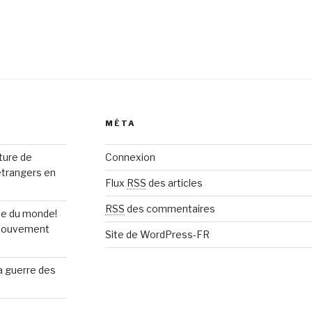
MÉTA
rture de
Connexion
étrangers en
Flux
RSS
des articles
RSS
des commentaires
upe du monde!
n mouvement
Site de WordPress-FR
la guerre des