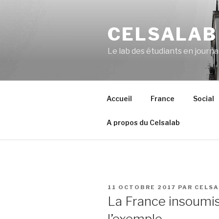
Aller
au
CELSALAB
contenu
principal
Le lab des étudiants en journ
Accueil
France
Social
A propos du Celsalab
PUBLIÉ
11 OCTOBRE 2017
PAR
CELS
LE
La France insoumi
l’exemple