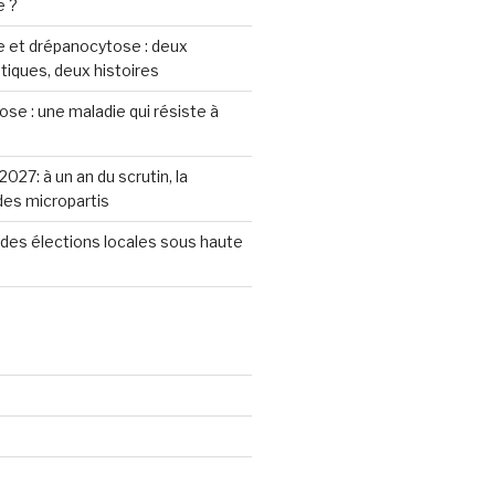
e ?
 et drépanocytose : deux
iques, deux histoires
se : une maladie qui résiste à
2027: à un an du scrutin, la
 des micropartis
des élections locales sous haute