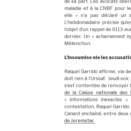
de sa part. Les avocats libér
maladie et à la CNBF pour le
elle
« n’a pas déclaré un 
L’hebdomadaire précise qu’en
l’objet d’un rappel de 6113 eu
dernier. Un
« acharnement inj
Mélenchon.
L’insoumise nie les accusati
Raquel Garrido affirme, via 
doit rien à l’Urssaf. Jeudi soi
s’est contentée de renvoyer 
de la Caisse nationale des 
« informations inexactes »
.
contestation, Raquel Garrido
Canard enchaîné
, entre deux 
de Jeremstar.