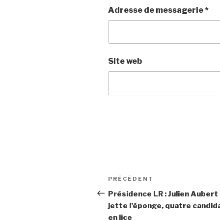
Adresse de messagerie
*
Site web
Navigation
PRÉCÉDENT
Article
de
précédent
Présidence LR : Julien Aubert
jette l’éponge, quatre candid
l’article
en lice