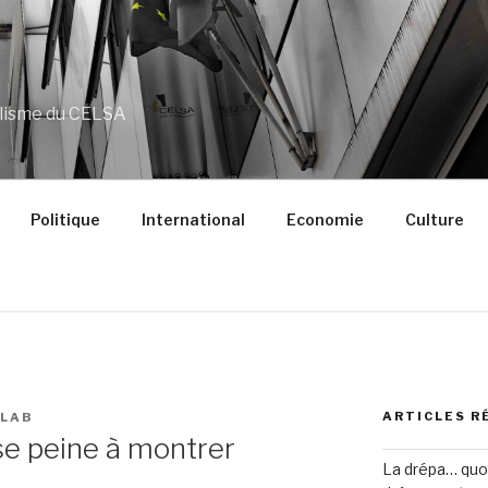
alisme du CELSA
Politique
International
Economie
Culture
ARTICLES R
ALAB
se peine à montrer
La drépa… quoi 