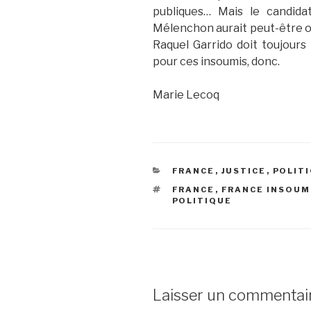
publiques… Mais le candida
Mélenchon aurait peut-être ou
Raquel Garrido doit toujours 
pour ces insoumis, donc.
Marie Lecoq
CATÉGORIES
FRANCE
,
JUSTICE
,
POLIT
ÉTIQUETTES
FRANCE
,
FRANCE INSOUM
POLITIQUE
Laisser un commentai