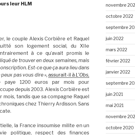
ours leur HLM
novembre 20
octobre 2022
septembre 20
ier, le couple Alexis Corbière et Raquel
juin 2022
uitté son logement social, du XIIe
mars 2022
ontrairement à ce qu’avait promis le
liqué de trouver en deux semaines, mais
février 2022
conscription. Est-ce que ça aura lieu dans
janvier 2022
e peux pas vous dire »,
assurait-il à
L’Obs
,
 paye 1200 euros par mois pour
septembre 20
occupe depuis 2003. Alexis Corbière est
juin 2021
r mois, tandis que sa compagne Raquel
chroniques chez Thierry Ardisson. Sans
mai 2021
cate.
novembre 20
elle, la France insoumise milite en un
octobre 2020
ie politique, respect des finances