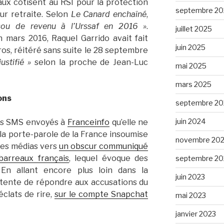
aux cotisent au RSI pour la protection
septembre 20
ur retraite. Selon
Le Canard enchaîné
,
sou de revenu à l’Urssaf en 2016 »
.
juillet 2025
 mars 2016, Raquel Garrido avait fait
juin 2025
ros, réitéré sans suite le 28 septembre
ustifié »
selon la proche de Jean-Luc
mai 2025
mars 2025
ons
septembre 20
juin 2024
des SMS envoyés à
Franceinfo
qu’elle ne
r, la porte-parole de la France insoumise
novembre 20
les médias vers
un obscur communiqué
barreaux français
, lequel évoque des
septembre 20
 En allant encore plus loin dans la
juin 2023
 tente de répondre aux accusations du
éclats de rire,
sur le compte Snapchat
mai 2023
janvier 2023