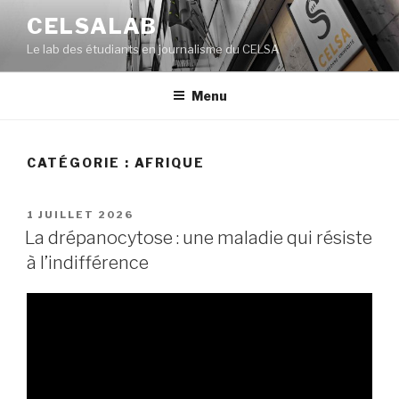
Aller
CELSALAB
au
Le lab des étudiants en journalisme du CELSA
contenu
principal
Menu
CATÉGORIE : AFRIQUE
PUBLIÉ
1 JUILLET 2026
LE
La drépanocytose : une maladie qui résiste
à l’indifférence