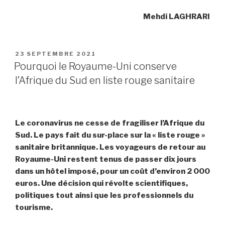
Mehdi LAGHRARI
PUBLIÉ
23 SEPTEMBRE 2021
LE
Pourquoi le Royaume-Uni conserve
l’Afrique du Sud en liste rouge sanitaire
Le coronavirus ne cesse de fragiliser l’Afrique du
Sud. Le pays fait du sur-place sur la « liste rouge »
sanitaire britannique. Les voyageurs de retour au
Royaume-Uni restent tenus de passer dix jours
dans un hôtel imposé, pour un coût d’environ 2 000
euros. Une décision qui révolte scientifiques,
politiques tout ainsi que les professionnels du
tourisme.