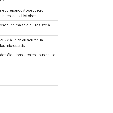
e ?
 et drépanocytose : deux
iques, deux histoires
se : une maladie qui résiste à
2027: à un an du scrutin, la
 des micropartis
des élections locales sous haute