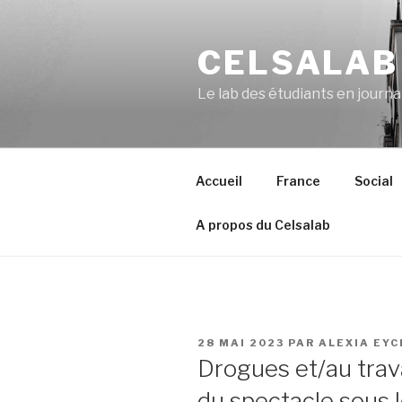
Aller
au
CELSALAB
contenu
principal
Le lab des étudiants en journ
Accueil
France
Social
A propos du Celsalab
PUBLIÉ
28 MAI 2023
PAR
ALEXIA EY
LE
Drogues et/au travai
du spectacle sous 