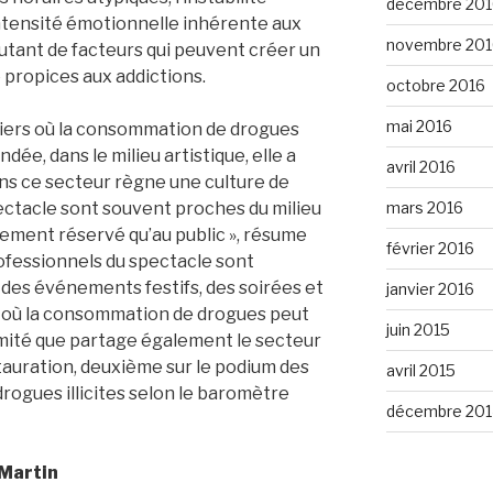
décembre 201
intensité émotionnelle inhérente aux
novembre 201
autant de facteurs qui peuvent créer un
é propices aux addictions.
octobre 2016
mai 2016
iers où la consommation de drogues
ée, dans le milieu artistique, elle a
avril 2016
ns ce secteur règne une culture de
mars 2016
 spectacle sont souvent proches du milieu
quement réservé qu’au public », résume
février 2016
rofessionnels du spectacle sont
des événements festifs, des soirées et
janvier 2016
 où la consommation de drogues peut
juin 2015
imité que partage également le secteur
tauration, deuxième sur le podium des
avril 2015
ogues illicites selon le baromètre
décembre 201
 Martin