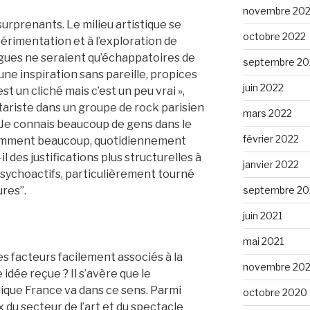
novembre 20
urprenants. Le milieu artistique se
octobre 2022
érimentation et à l’exploration de
gues ne seraient qu’échappatoires de
septembre 20
’une inspiration sans pareille, propices
juin 2022
est un cliché mais c’est un peu vrai »,
tariste dans un groupe de rock parisien
mars 2022
« Je connais beaucoup de gens dans le
février 2022
nsomment beaucoup, quotidiennement
il des justifications plus
structurelles
à
janvier 2022
sychoactifs, particulièrement tourné
septembre 20
ures”.
juin 2021
mai 2021
s facteurs facilement associés à la
novembre 20
dée reçue ? Il s’avère que le
ique France va dans ce sens. Parmi
octobre 2020
x du secteur de l’art et du spectacle