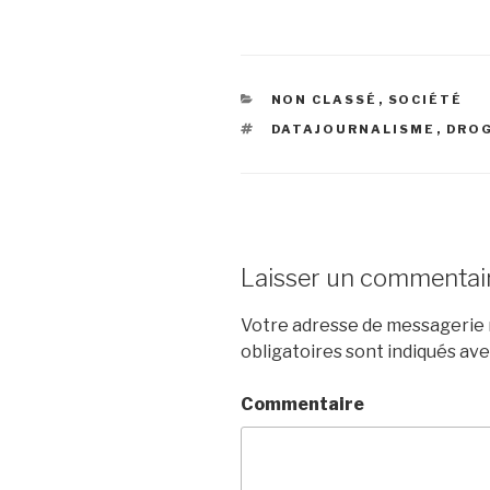
CATÉGORIES
NON CLASSÉ
,
SOCIÉTÉ
ÉTIQUETTES
DATAJOURNALISME
,
DRO
Laisser un commentai
Votre adresse de messagerie n
obligatoires sont indiqués av
Commentaire