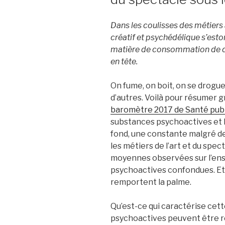
Dans les coulisses des métiers a
créatif et psychédélique s’est
matière de consommation de dro
en tête.
On fume, on boit, on se drogue
d’autres. Voilà pour résumer g
baromètre 2017 de Santé pub
substances psychoactives et le
fond, une constante malgré de 
les métiers de l’art et du spe
moyennes observées sur l’ens
psychoactives confondues. Et e
remportent la palme.
Qu’est-ce qui caractérise ce
psychoactives peuvent être rép