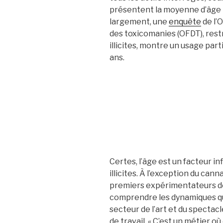
présentent la moyenne d’âge la
largement, une
enquête
de l’
des toxicomanies (OFDT), res
illicites, montre un usage par
ans.
Certes, l’âge est un facteur 
illicites. À l’exception du cann
premiers expérimentateurs de 
comprendre les dynamiques qu
secteur de l’art et du spectacle
de travail. « C’est un métier où 