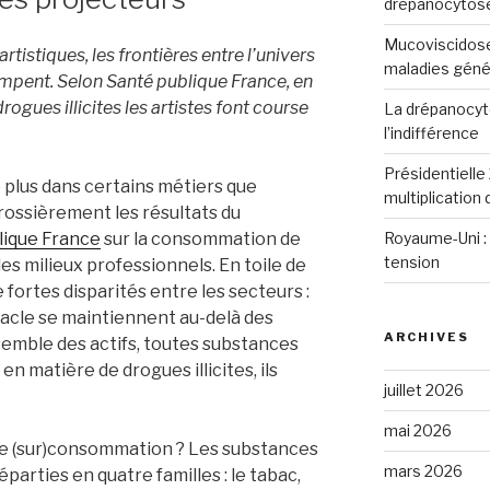
drépanocytos
Mucoviscidose
rtistiques, les frontières entre l’univers
maladies génét
ompent. Selon Santé publique France, en
gues illicites les artistes font course
La drépanocyto
l’indifférence
Présidentielle 
 plus dans certains métiers que
multiplication
rossièrement les résultats du
Royaume-Uni : 
lique France
sur la consommation de
tension
s milieux professionnels. En toile de
fortes disparités entre les secteurs :
ctacle se maintiennent au-delà des
ARCHIVES
emble des actifs, toutes substances
n matière de drogues illicites, ils
juillet 2026
mai 2026
tte (sur)consommation ? Les substances
mars 2026
arties en quatre familles : le tabac,