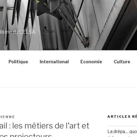
alisme du CELSA
Politique
International
Economie
Culture
ARTICLES R
CHENNE
l : les métiers de l’art et
La drépa… quoi 
les projecteurs