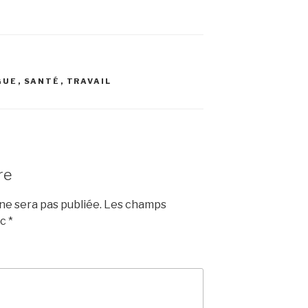
GUE
,
SANTÉ
,
TRAVAIL
re
e sera pas publiée.
Les champs
ec
*