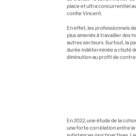
place et ultra concurrentiel av
confie Vincent.
En effet, les professionnels d
plus amenés à travailler des h
autres secteurs. Surtout, la pa
durée indéterminée a chuté d
diminution
au profit de contra
En 2022,
une étude de la co
une forte corrélation entre le
substances psychoactives.
Les