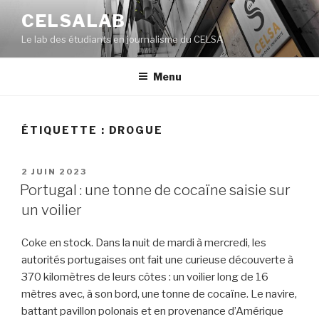
Aller
CELSALAB
au
Le lab des étudiants en journalisme du CELSA
contenu
principal
Menu
ÉTIQUETTE : DROGUE
PUBLIÉ
2 JUIN 2023
LE
Portugal : une tonne de cocaïne saisie sur
un voilier
Coke en stock. Dans la nuit de mardi à mercredi, les
autorités portugaises ont fait une curieuse découverte à
370 kilomètres de leurs côtes : un voilier long de 16
mètres avec, à son bord, une tonne de cocaïne. Le navire,
battant pavillon polonais et en provenance d’Amérique