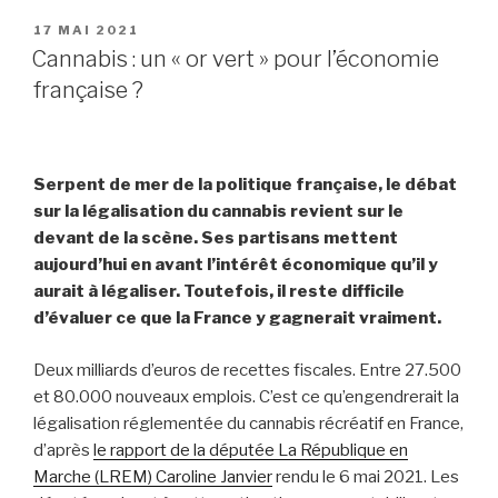
PUBLIÉ
17 MAI 2021
LE
Cannabis : un « or vert » pour l’économie
française ?
Serpent de mer de la politique française, le débat
sur la légalisation du cannabis revient sur le
devant de la scène. Ses partisans mettent
aujourd’hui en avant l’intérêt économique qu’il y
aurait à légaliser. Toutefois, il reste difficile
d’évaluer ce que la France y gagnerait vraiment.
Deux milliards d’euros de recettes fiscales. Entre 27.500
et 80.000 nouveaux emplois. C’est ce qu’engendrerait la
légalisation réglementée du cannabis récréatif en France,
d’après
le rapport de la députée La République en
Marche (LREM) Caroline Janvier
rendu le 6 mai 2021. Les