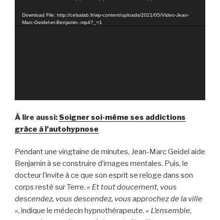
vidéo
Download File: http://celsalab.fr/wp-content/uploads/2021/05/Video-Jean-
Marc-Geidel-et-Benjamin-.mp4?_=1
À lire aussi:
Soigner soi-même ses addictions
grâce à l’autohypnose
Pendant une vingtaine de minutes, Jean-Marc Geidel aide
Benjamin à se construire d’images mentales. Puis, le
docteur l’invite à ce que son esprit se reloge dans son
corps resté sur Terre.
« Et tout doucement, vous
descendez, vous descendez, vous approchez de la ville
»
, indique le médecin hypnothérapeute.
« L’ensemble,