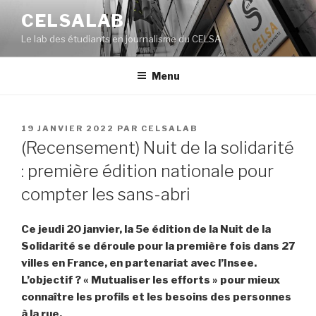
Aller
CELSALAB
au
Le lab des étudiants en journalisme du CELSA
contenu
principal
Menu
PUBLIÉ
19 JANVIER 2022
PAR
CELSALAB
LE
(Recensement) Nuit de la solidarité
: première édition nationale pour
compter les sans-abri
Ce jeudi 20 janvier, la 5e édition de la Nuit de la
Solidarité se déroule pour la première fois dans 27
villes en France, en partenariat avec l’Insee.
L’objectif ? « Mutualiser les efforts » pour mieux
connaître les profils et les besoins des personnes
à la rue.