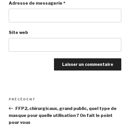
Adresse de messagerie
*
Site web
Navigation
PRÉCÉDENT
Article
de
précédent
FFP2, chirurgicaux, grand public, quel type de
l’article
masque pour quelle utilisation ? On fait le point
pour vous