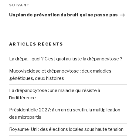
SUIVANT
Article
suivant
Un plan de prévention du bruit qui ne passe pas
ARTICLES RÉCENTS
La drépa… quoi ? C’est quoi au juste la drépanocytose ?
Mucoviscidose et drépanocytose : deux maladies
génétiques, deux histoires
La drépanocytose : une maladie qui résiste à
l’indifférence
Présidentielle 2027: à un an du scrutin, la multiplication
des micropartis
Royaume-Uni : des élections locales sous haute tension