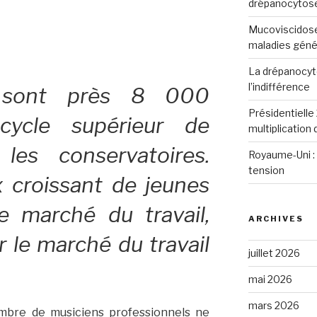
drépanocytos
Mucoviscidose
maladies génét
La drépanocyto
l’indifférence
 sont près 8 000
Présidentielle 
cycle supérieur de
multiplication
les conservatoires.
Royaume-Uni : 
tension
x croissant de jeunes
e marché du travail,
ARCHIVES
ur le marché du travail
juillet 2026
mai 2026
mars 2026
ombre de musiciens professionnels ne