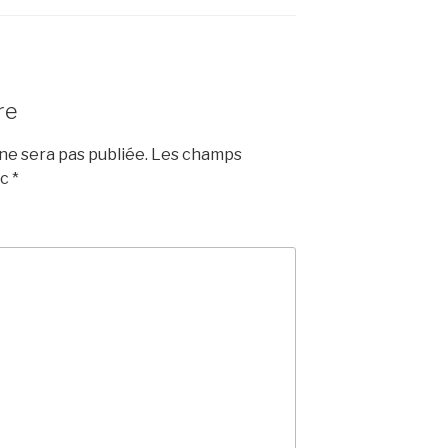
re
e sera pas publiée.
Les champs
ec
*