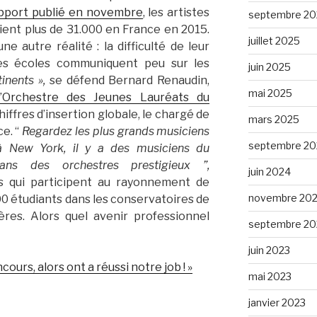
pport publié en novembre
, les artistes
septembre 20
ient plus de 31.000 en France en 2015.
juillet 2025
 autre réalité : la difficulté de leur
 Les écoles communiquent peu sur les
juin 2025
tinents »,
se défend Bernard Renaudin,
mai 2025
’Orchestre des Jeunes Lauréats du
hiffres d’insertion globale, le chargé de
mars 2025
ce. “
Regardez les plus grands musiciens
septembre 20
 New York, il y a des musiciens du
ans des orchestres prestigieux ”,
juin 2024
les qui participent au rayonnement de
novembre 20
 000 étudiants dans les conservatoires de
ères. Alors quel avenir professionnel
septembre 20
juin 2023
ncours, alors ont a réussi notre job ! »
mai 2023
janvier 2023