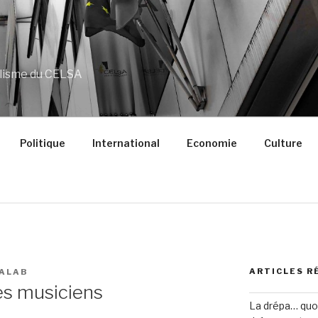
alisme du CELSA
Politique
International
Economie
Culture
ARTICLES R
ALAB
es musiciens
La drépa… quoi 