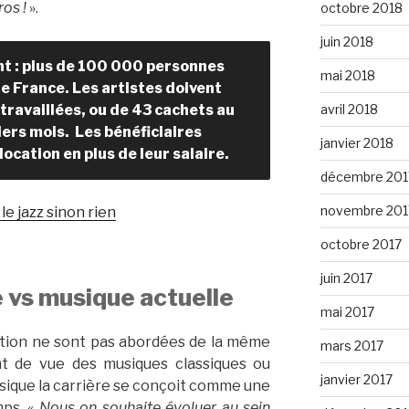
ros !
».
octobre 2018
juin 2018
nt : plus de 100 000 personnes
mai 2018
e France. Les artistes doivent
 travaillées, ou de 43 cachets au
avril 2018
iers mois. Les bénéficiaires
janvier 2018
location en plus de leur salaire.
décembre 201
novembre 201
le jazz sinon rien
octobre 2017
juin 2017
 vs musique actuelle
mai 2017
rtion ne sont pas abordées de la même
mars 2017
nt de vue des musiques classiques ou
janvier 2017
ssique la carrière se conçoit comme une
mps. «
Nous on souhaite évoluer au sein