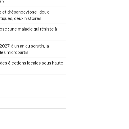
e ?
 et drépanocytose : deux
iques, deux histoires
se : une maladie qui résiste à
2027: à un an du scrutin, la
 des micropartis
des élections locales sous haute