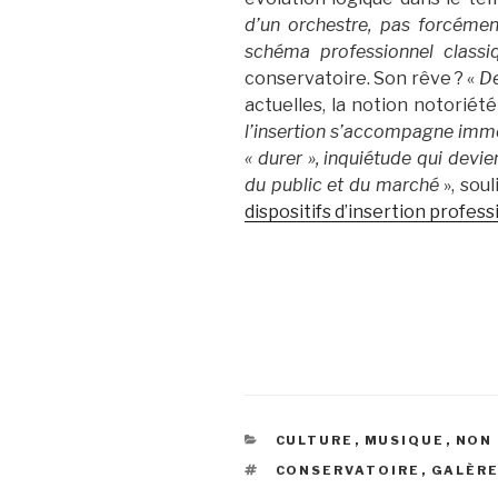
d’un orchestre, pas forcémen
schéma professionnel classi
conservatoire. Son rêve ? «
De
actuelles, la notion notoriété
l’insertion s’accompagne imméd
« durer », inquiétude qui devi
du public et du marché
», sou
dispositifs d’insertion profes
CATÉGORIES
CULTURE
,
MUSIQUE
,
NON
ÉTIQUETTES
CONSERVATOIRE
,
GALÈR