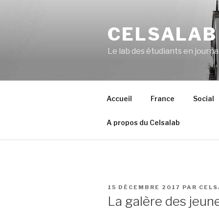
Aller
au
CELSALAB
contenu
principal
Le lab des étudiants en journ
Accueil
France
Social
A propos du Celsalab
PUBLIÉ
15 DÉCEMBRE 2017
PAR
CELS
LE
La galère des jeun