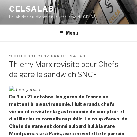
Aller
CELSALAB
au
Le lab des étudiants en journalisme du CELSA
contenu
principal
Menu
PUBLIÉ
9 OCTOBRE 2017
PAR
CELSALAB
LE
Thierry Marx revisite pour Chefs
de gare le sandwich SNCF
Du 9 au 21 octobre, les gares de France se
mettent à la gastronomie. Huit grands chefs
viennent revisiter la gastronomie de comptoir et
distiller leurs conseils au public. Le coup d’envoi de
Chefs de gare est donné aujourd’hui à la gare
Montparnasse à Paris, avec en vedette le parrain