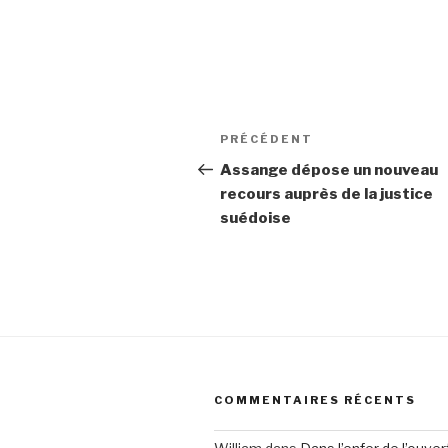
Navigation
PRÉCÉDENT
Article
de
précédent
Assange dépose un nouveau
recours auprès de la justice
l’article
suédoise
COMMENTAIRES RÉCENTS