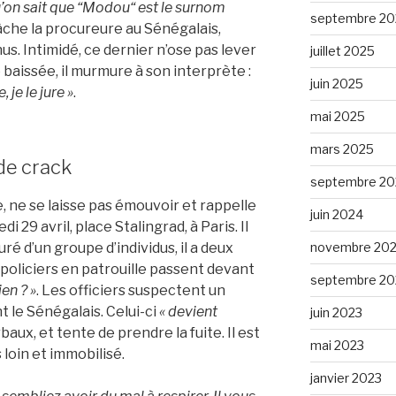
’on sait que “Modou“ est le surnom
septembre 20
lâche la procureure au Sénégalais,
s. Intimidé, ce dernier n’ose pas lever
juillet 2025
e baissée, il murmure à son interprète :
juin 2025
 je le jure »
.
mai 2025
mars 2025
 de crack
septembre 20
e, ne se laisse pas émouvoir et rappelle
juin 2024
 29 avril, place Stalingrad, à Paris. Il
ré d’un groupe d’individus, il a deux
novembre 20
 policiers en patrouille passent devant
septembre 20
en ? »
. Les officiers suspectent un
t le Sénégalais. Celui-ci
« devient
juin 2023
baux, et tente de prendre la fuite. Il est
mai 2023
loin et immobilisé.
janvier 2023