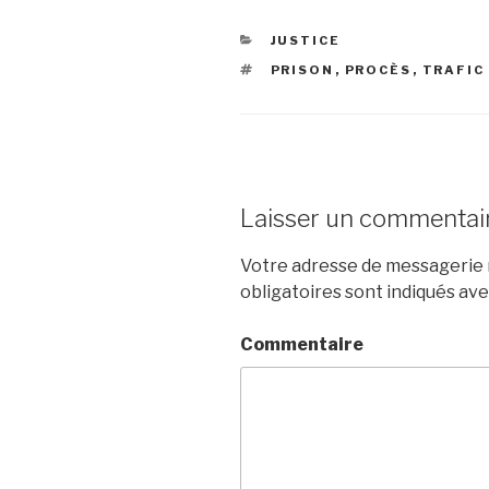
CATÉGORIES
JUSTICE
ÉTIQUETTES
PRISON
,
PROCÈS
,
TRAFIC
Laisser un commentai
Votre adresse de messagerie n
obligatoires sont indiqués av
Commentaire