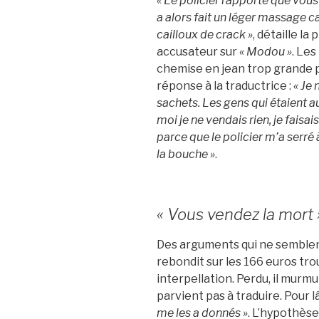
« Le policier rapporte que vous 
a alors fait un léger massage 
cailloux de crack »
, détaille l
accusateur sur
« Modou »
. Les
chemise en jean trop grande p
réponse à la traductrice :
« Je
sachets. Les gens qui étaient a
moi je ne vendais rien, je faisai
parce que le policier m’a serré 
la bouche »
.
« Vous vendez la mort 
Des arguments qui ne semblent
rebondit sur les 166 euros tr
interpellation. Perdu, il murm
parvient pas à traduire. Pour 
me les a donnés »
. L’hypothèse