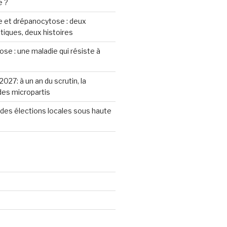
e ?
 et drépanocytose : deux
iques, deux histoires
se : une maladie qui résiste à
2027: à un an du scrutin, la
 des micropartis
des élections locales sous haute