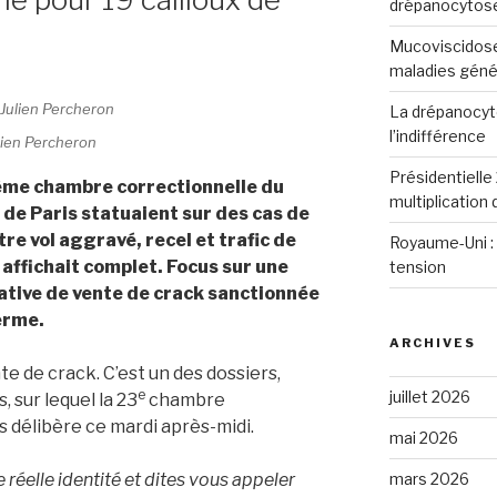
drépanocytos
Mucoviscidose
maladies génét
La drépanocyto
l’indifférence
ulien Percheron
Présidentielle 
3ème chambre correctionnelle du
multiplication
 de Paris statuaient sur des cas de
e vol aggravé, recel et trafic de
Royaume-Uni : 
affichait complet. Focus sur une
tension
tative de vente de crack sanctionnée
ferme.
ARCHIVES
e de crack. C’est un des dossiers,
e
juillet 2026
 sur lequel la 23
chambre
s délibère ce mardi après-midi.
mai 2026
mars 2026
 réelle identité et dites vous appeler