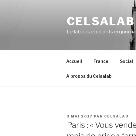
Aller
au
CELSALAB
contenu
principal
Le lab des étudiants en journ
Accueil
France
Social
A propos du Celsalab
PUBLIÉ
3 MAI 2017
PAR
CELSALAB
LE
Paris : « Vous vend
mois de prison fer