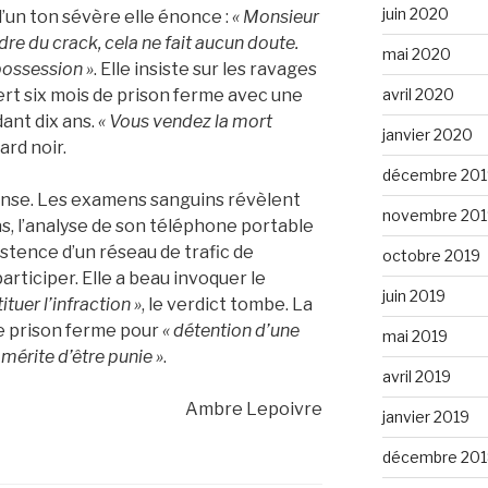
juin 2020
d’un ton sévère elle énonce :
« Monsieur
dre du crack, cela ne fait aucun doute.
mai 2020
possession »
. Elle insiste sur les ravages
avril 2020
ert six mois de prison ferme avec une
dant dix ans.
« Vous vendez la mort
janvier 2020
gard noir.
décembre 201
fense. Les examens sanguins révèlent
novembre 201
s, l’analyse de son téléphone portable
istence d’un réseau de trafic de
octobre 2019
participer. Elle a beau invoquer le
juin 2019
uer l’infraction »
, le verdict tombe. La
e prison ferme pour
« détention d’une
mai 2019
mérite d’être punie »
.
avril 2019
Ambre Lepoivre
janvier 2019
décembre 201