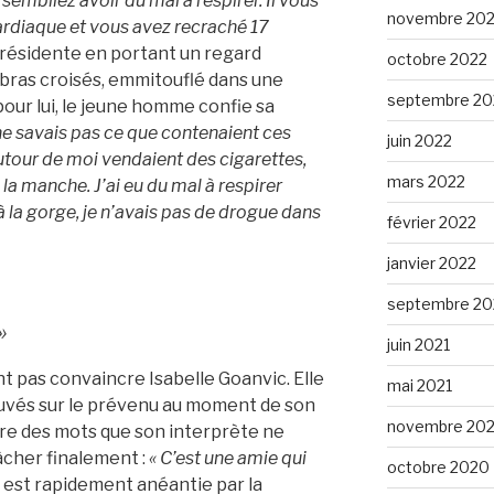
sembliez avoir du mal à respirer. Il vous
novembre 20
cardiaque et vous avez recraché 17
a présidente en portant un regard
octobre 2022
 bras croisés, emmitouflé dans une
septembre 20
our lui, le jeune homme confie sa
 ne savais pas ce que contenaient ces
juin 2022
utour de moi vendaient des cigarettes,
mars 2022
s la manche. J’ai eu du mal à respirer
à la gorge, je n’avais pas de drogue dans
février 2022
janvier 2022
septembre 20
»
juin 2021
 pas convaincre Isabelle Goanvic. Elle
mai 2021
ouvés sur le prévenu au moment de son
novembre 20
ure des mots que son interprète ne
lâcher finalement :
« C’est une amie qui
octobre 2020
 est rapidement anéantie par la