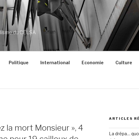
alisme du CELSA
Politique
International
Economie
Culture
ARTICLES R
ez la mort Monsieur », 4
La drépa… quoi 
me pour 19 cailloux de