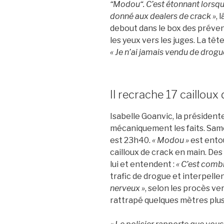
“Modou“. C’est étonnant lorsqu
donné aux dealers de crack »
, 
debout dans le box des prévenu
les yeux vers les juges. La têt
« Je n’ai jamais vendu de drogue,
Il recrache 17 cailloux
Isabelle Goanvic, la président
mécaniquement les faits. Samedi
est 23h40.
« Modou »
est entou
cailloux de crack en main. Des
lui et entendent :
« C’est combi
trafic de drogue et interpellen
nerveux »
, selon les procès ver
rattrapé quelques mètres plus 