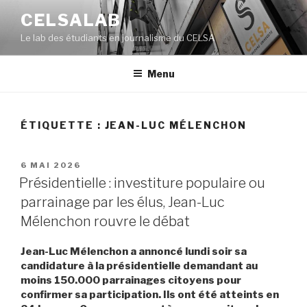
Aller
CELSALAB
au
Le lab des étudiants en journalisme du CELSA
contenu
principal
Menu
ÉTIQUETTE : JEAN-LUC MÉLENCHON
PUBLIÉ
6 MAI 2026
LE
Présidentielle : investiture populaire ou
parrainage par les élus, Jean-Luc
Mélenchon rouvre le débat
Jean-Luc Mélenchon a annoncé lundi soir sa
candidature à la présidentielle demandant au
moins 150.000 parrainages citoyens pour
confirmer sa participation. Ils ont été atteints en