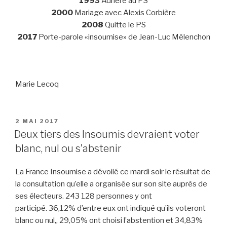
1993
Adhère au PS
2000
Mariage avec Alexis Corbière
2008
Quitte le PS
2017
Porte-parole «insoumise» de Jean-Luc Mélenchon
Marie Lecoq
PUBLIÉ
2 MAI 2017
LE
Deux tiers des Insoumis devraient voter
blanc, nul ou s’abstenir
La France Insoumise a dévoilé ce mardi soir le résultat de
la consultation qu’elle a organisée sur son site auprès de
ses électeurs. 243 128 personnes y ont
participé. 36,12% d’entre eux ont indiqué qu’ils voteront
blanc ou nul,, 29,05% ont choisi l’abstention et 34,83%