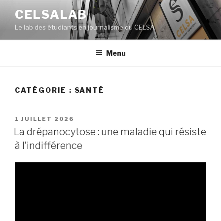
Aller
CELSALAB
au
Le lab des étudiants en journalisme du CELSA
contenu
principal
Menu
CATÉGORIE : SANTÉ
PUBLIÉ
1 JUILLET 2026
LE
La drépanocytose : une maladie qui résiste
à l’indifférence