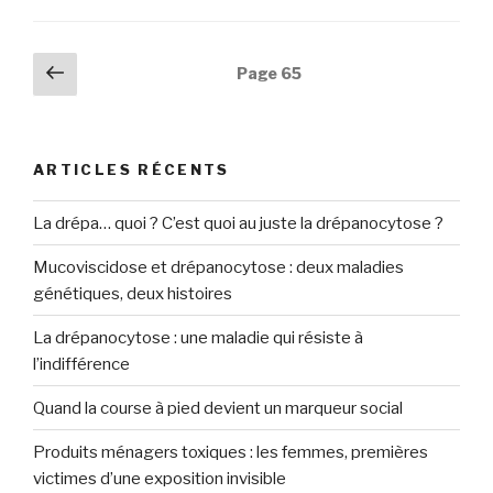
hué
au
congrès
Navigation
Page
Page
65
des
précédente
des
Républicains »
articles
ARTICLES RÉCENTS
La drépa… quoi ? C’est quoi au juste la drépanocytose ?
Mucoviscidose et drépanocytose : deux maladies
génétiques, deux histoires
La drépanocytose : une maladie qui résiste à
l’indifférence
Quand la course à pied devient un marqueur social
Produits ménagers toxiques : les femmes, premières
victimes d’une exposition invisible