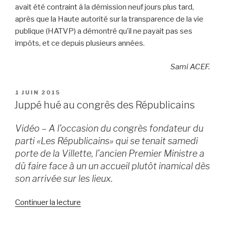
avait été contraint à la démission neuf jours plus tard,
après que la Haute autorité sur la transparence de la vie
publique (HATVP) a démontré qu’il ne payait pas ses
impôts, et ce depuis plusieurs années.
Sami ACEF.
PUBLIÉ
1 JUIN 2015
LE
Juppé hué au congrès des Républicains
Vidéo – A l’occasion du congrès fondateur du
parti «Les Républicains» qui se tenait samedi
porte de la Villette, l’ancien Premier Ministre a
dû faire face à un un accueil plutôt inamical dès
son arrivée sur les lieux.
Continuer la lecture
de
« Juppé