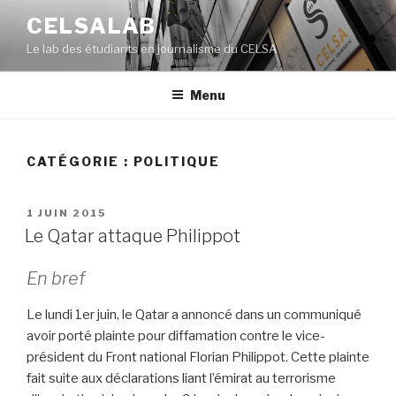
Aller
CELSALAB
au
Le lab des étudiants en journalisme du CELSA
contenu
principal
Menu
CATÉGORIE : POLITIQUE
PUBLIÉ
1 JUIN 2015
LE
Le Qatar attaque Philippot
En bref
Le lundi 1er juin, le Qatar a annoncé dans un communiqué
avoir porté plainte pour diffamation contre le vice-
président du Front national Florian Philippot. Cette plainte
fait suite aux déclarations liant l’émirat au terrorisme