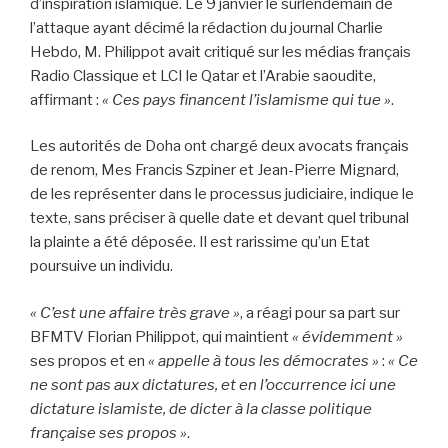
d’inspiration islamique. Le 9 janvier le surlendemain de
l’attaque ayant décimé la rédaction du journal Charlie
Hebdo, M. Philippot avait critiqué sur les médias français
Radio Classique et LCI le Qatar et l’Arabie saoudite,
affirmant :
« Ces pays financent l’islamisme qui tue »
.
Les autorités de Doha ont chargé deux avocats français
de renom, Mes Francis Szpiner et Jean-Pierre Mignard,
de les représenter dans le processus judiciaire, indique le
texte, sans préciser à quelle date et devant quel tribunal
la plainte a été déposée. Il est rarissime qu’un Etat
poursuive un individu.
« C’est une affaire très grave »
, a réagi pour sa part sur
BFMTV Florian Philippot, qui maintient
« évidemment »
ses propos et en
« appelle à tous les démocrates »
:
« Ce
ne sont pas aux dictatures, et en l’occurrence ici une
dictature islamiste, de dicter à la classe politique
française ses propos »
.