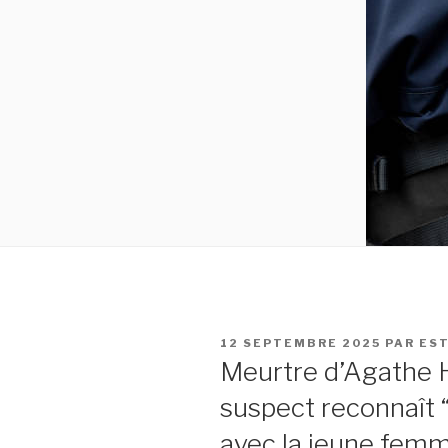
PUBLIÉ
12 SEPTEMBRE 2025
PAR
ES
LE
Meurtre d’Agathe Hil
suspect reconnaît “
avec la jeune fem