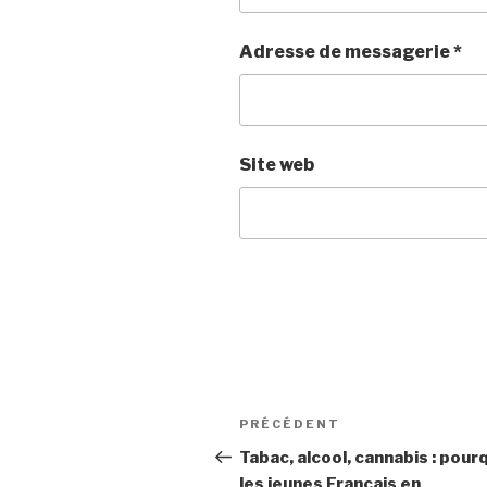
Adresse de messagerie
*
Site web
Navigation
PRÉCÉDENT
Article
de
précédent
Tabac, alcool, cannabis : pour
les jeunes Français en