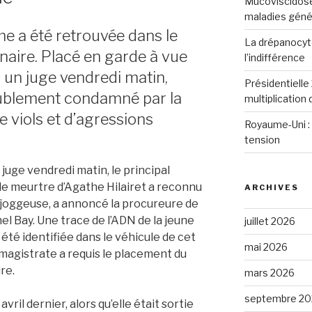
Mucoviscidose
maladies génét
e a été retrouvée dans le
La drépanocyto
aire. Placé en garde à vue
l’indifférence
 un juge vendredi matin,
Présidentielle 
oublement condamné par la
multiplication
de viols et d’agressions
Royaume-Uni : 
tension
juge vendredi matin, le principal
le meurtre d’Agathe Hilairet a reconnu
ARCHIVES
a joggeuse, a annoncé la procureure de
el Bay. Une trace de l’ADN de la jeune
juillet 2026
té identifiée dans le véhicule de cet
mai 2026
 magistrate a requis le placement du
re.
mars 2026
septembre 20
avril dernier, alors qu’elle était sortie