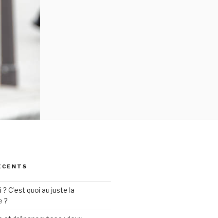
ÉCENTS
? C’est quoi au juste la
e ?