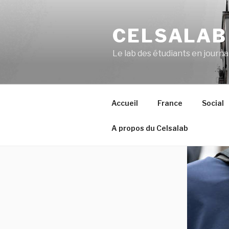
Aller
au
CELSALAB
contenu
principal
Le lab des étudiants en journ
Accueil
France
Social
A propos du Celsalab