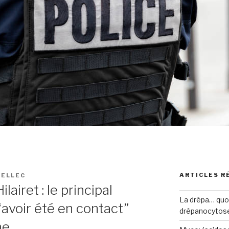
ARTICLES R
TELLEC
airet : le principal
La drépa… quoi 
avoir été en contact”
drépanocytos
me