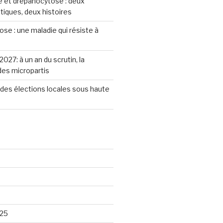
 et drépanocytose : deux
iques, deux histoires
se : une maladie qui résiste à
2027: à un an du scrutin, la
 des micropartis
des élections locales sous haute
25