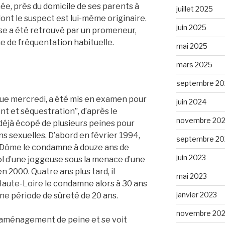
née, près du domicile de ses parents à
juillet 2025
dont le suspect est lui-même originaire.
juin 2025
use a été retrouvé par un promeneur,
ne de fréquentation habituelle.
mai 2025
mars 2025
septembre 20
vue mercredi, a été mis en examen pour
juin 2024
 et séquestration”, d’après le
novembre 20
déjà écopé de plusieurs peines pour
ons sexuelles. D’abord en février 1994,
septembre 20
e-Dôme le condamne à douze ans de
juin 2023
iol d’une joggeuse sous la menace d’une
n 2000. Quatre ans plus tard, il
mai 2023
 Haute-Loire le condamne alors à 30 ans
janvier 2023
une période de sûreté de 20 ans.
novembre 20
un aménagement de peine et se voit