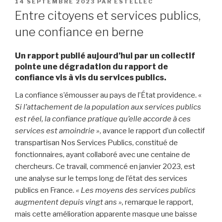
PUBLIÉ
14 SEPTEMBRE 2023
PAR
ESTELLEC
LE
Entre citoyens et services publics,
une confiance en berne
Un rapport publié aujourd’hui par un collectif
pointe une dégradation du rapport de
confiance vis à vis du services publics.
La confiance s’émousser au pays de l’État providence. «
Si l’attachement de la population aux services publics
est réel, la confiance pratique qu’elle accorde à ces
services est amoindrie »
, avance le rapport d’un collectif
transpartisan Nos Services Publics, constitué de
fonctionnaires, ayant collaboré avec une centaine de
chercheurs. Ce travail, commencé en janvier 2023, est
une analyse sur le temps long de l’état des services
publics en France.
« Les moyens des services publics
augmentent depuis vingt ans »,
remarque le rapport,
mais cette amélioration apparente masque une baisse