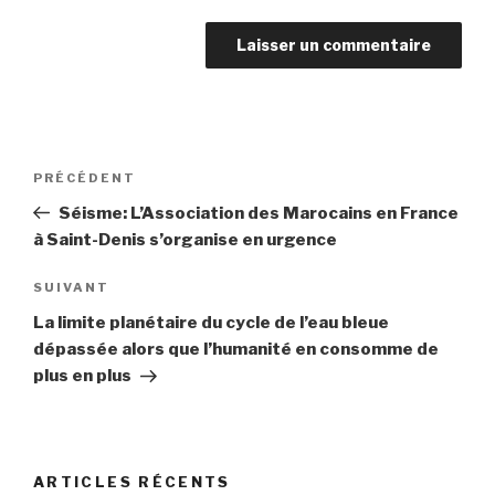
Navigation
PRÉCÉDENT
Article
de
précédent
Séisme: L’Association des Marocains en France
l’article
à Saint-Denis s’organise en urgence
SUIVANT
Article
suivant
La limite planétaire du cycle de l’eau bleue
dépassée alors que l’humanité en consomme de
plus en plus
ARTICLES RÉCENTS