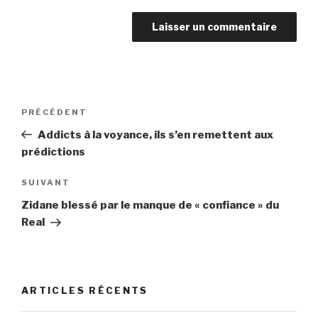
Navigation
PRÉCÉDENT
Article
de
précédent
Addicts à la voyance, ils s’en remettent aux
l’article
prédictions
SUIVANT
Article
suivant
Zidane blessé par le manque de « confiance » du
Real
ARTICLES RÉCENTS