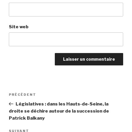
Site web
Navigation
PRÉCÉDENT
Article
de
précédent
Législatives : dans les Hauts-de-Seine, la
l’article
droite se déchire autour de la succession de
Patrick Balkany
SUIVANT
Article