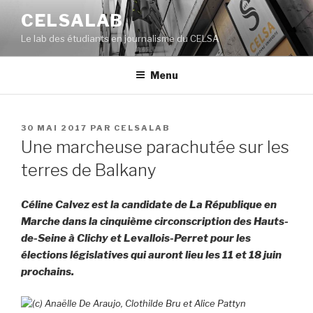
Aller
CELSALAB
au
Le lab des étudiants en journalisme du CELSA
contenu
principal
Menu
PUBLIÉ
30 MAI 2017
PAR
CELSALAB
LE
Une marcheuse parachutée sur les
terres de Balkany
Céline Calvez est la candidate de La République en
Marche dans la cinquième circonscription des Hauts-
de-Seine à Clichy et Levallois-Perret pour les
élections législatives qui auront lieu les 11 et 18 juin
prochains.