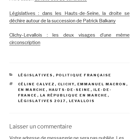
Législatives : dans les Hauts-de-Seine, la droite se
déchire autour de la succession de Patrick Balkany
Clichy-Levallois : les deux visages d’une même
circonscription
CATÉGORIES
LÉGISLATIVES
,
POLITIQUE FRANÇAISE
ÉTIQUETTES
CÉLINE CALVEZ
,
CLICHY
,
EMMANUEL MACRON
,
EN MARCHE
,
HAUTS-DE-SEINE
,
ILE-DE-
FRANCE
,
LA RÉPUBLIQUE EN MARCHE
,
LÉGISLATIVES 2017
,
LEVALLOIS
Laisser un commentaire
Votre adresse de messagerie ne sera pas publiée.
Les