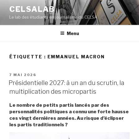
Aller
CELSALAB
au
Le lab des étudiants en journalisme du CELSA
contenu
principal
Menu
ÉTIQUETTE : EMMANUEL MACRON
PUBLIÉ
7 MAI 2026
LE
Présidentielle 2027: à un an du scrutin, la
multiplication des micropartis
Le nombre de petits partis lancés par des
personnalités politiques a connu une forte hausse
ces vingt dernières années. Au risque d’éclipser
les partis traditionnels ?