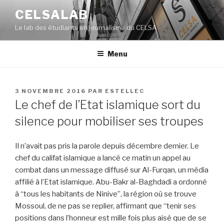
Aller
CELSALAB
au
Le lab des étudiants en journalisme du CELSA
contenu
principal
Menu
PUBLIÉ
3 NOVEMBRE 2016
PAR
ESTELLEC
LE
Le chef de l’Etat islamique sort du
silence pour mobiliser ses troupes
Il n’avait pas pris la parole depuis décembre dernier. Le
chef du califat islamique a lancé ce matin un appel au
combat dans un message diffusé sur Al-Furqan, un média
affilié à l’Etat islamique. Abu-Bakr al-Baghdadi a ordonné
à “tous les habitants de Ninive”, la région où se trouve
Mossoul, de ne pas se replier, affirmant que “tenir ses
positions dans l’honneur est mille fois plus aisé que de se