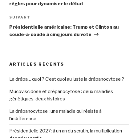
l’article
règles pour dynamiser le débat
SUIVANT
Article
suivant
Présidentielle américaine: Trump et Clinton au
coude-à-coude à cinq jours du vote
ARTICLES RÉCENTS
La drépa… quoi ? C’est quoi au juste la drépanocytose ?
Mucoviscidose et drépanocytose : deux maladies
génétiques, deux histoires
La drépanocytose : une maladie qui résiste à
l’indifférence
Présidentielle 2027: à un an du scrutin, la multiplication