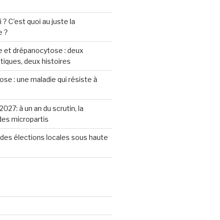
? C’est quoi au juste la
e ?
 et drépanocytose : deux
iques, deux histoires
se : une maladie qui résiste à
2027: à un an du scrutin, la
 des micropartis
des élections locales sous haute