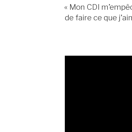
LE
« Mon CDI m’empêch
de faire ce que j’ai