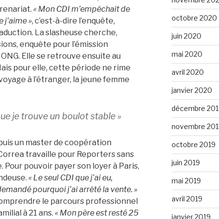
renariat.
« Mon CDI m’empêchait de
octobre 2020
e j’aime »
, c’est-à-dire l’enquête,
 traduction. La slasheuse cherche,
juin 2020
sions, enquête pour l’émission
mai 2020
ONG. Elle se retrouve ensuite au
s pour elle, cette période ne rime
avril 2020
 voyage à l’étranger, la jeune femme
janvier 2020
décembre 201
ue je trouve un boulot stable »
novembre 201
puis un master de coopération
octobre 2019
 Correa travaille pour Reporters sans
juin 2019
. Pour pouvoir payer son loyer à Paris,
endeuse.
« Le seul CDI que j’ai eu,
mai 2019
demandé pourquoi j’ai arrêté la vente. »
avril 2019
 comprendre le parcours professionnel
familial à 21 ans.
« Mon père est resté 25
janvier 2019