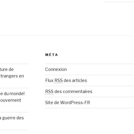
MÉTA
rture de
Connexion
étrangers en
Flux
RSS
des articles
RSS
des commentaires
upe du monde!
n mouvement
Site de WordPress-FR
la guerre des