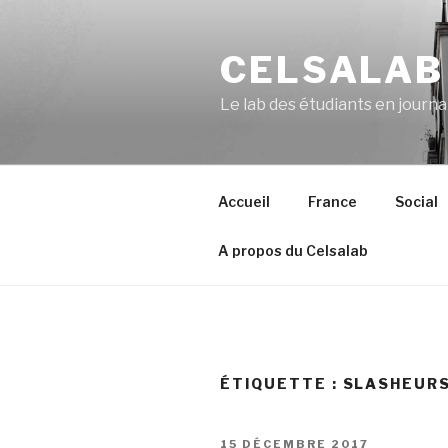
Aller
au
CELSALAB
contenu
principal
Le lab des étudiants en journ
Accueil
France
Social
A propos du Celsalab
ÉTIQUETTE : SLASHEUR
PUBLIÉ
15 DÉCEMBRE 2017