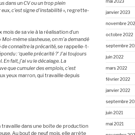
mai 2023
us dans un CV ou un trop plein
eux, c’est signe d’instabilité »,
regrette-
janvier 2023
novembre 20
x mois de sa vie à la réalisation d’un
octobre 2022
« Moi-même slasheuse, on m’a demandé
septembre 20
 de connaître la précarité,
se rappelle-t-
épondu : ‘quelle précarité ?’ J’ai toujours
juin 2022
En fait, j’ai vu le décalage. La
mars 2022
uve que cumuler des emplois, c’est
ux yeux marron, qui travaille depuis
février 2022
janvier 2022
septembre 20
juin 2021
mai 2021
 travaille dans une boîte de production
euse. Au bout de neuf mois, elle arrête
novembre 20