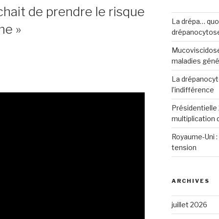
ait de prendre le risque
La drépa… quoi 
me »
drépanocytos
Mucoviscidose
maladies génét
La drépanocyto
l’indifférence
Présidentielle 
multiplication
Royaume-Uni : 
tension
ARCHIVES
juillet 2026