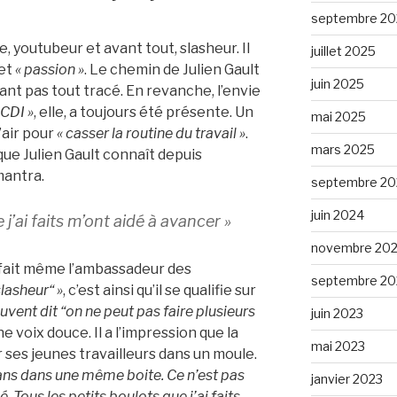
septembre 20
e, youtubeur et avant tout, slasheur. Il
juillet 2025
 et
« passion »
. Le chemin de Julien Gault
juin 2025
tant pas tout tracé. En revanche, l’envie
 CDI »
, elle, a toujours été présente. Un
mai 2025
’air pour
« casser la routine du travail »
.
mars 2025
ue Julien Gault connaît depuis
mantra.
septembre 20
juin 2024
 j’ai faits m’ont aidé à avancer »
novembre 20
fait même l’ambassadeur des
septembre 20
slasheur“ »
, c’est ainsi qu’il se qualifie sur
uvent dit “on ne peut pas faire plusieurs
juin 2023
’une voix douce. Il a l’impression que la
mai 2023
 ses jeunes travailleurs dans un moule.
ans dans une même boite. Ce n’est pas
janvier 2023
 Tous les petits boulots que j’ai faits