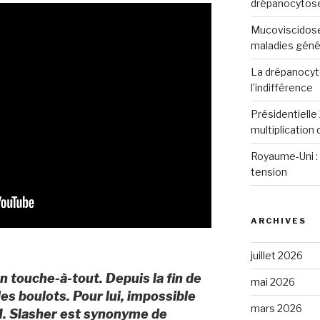
drépanocytos
Mucoviscidose
maladies génét
La drépanocyto
l’indifférence
Présidentielle 
multiplication
Royaume-Uni : 
tension
ARCHIVES
juillet 2026
un touche-à-tout. Depuis la fin de
mai 2026
les boulots. Pour lui, impossible
mars 2026
I. Slasher est synonyme de