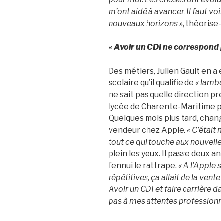
m’ont aidé à avancer. Il faut v
nouveaux horizons »
, théorise-t
« Avoir un CDI ne correspond 
Des métiers, Julien Gault en a
scolaire qu’il qualifie de
« lamb
ne sait pas quelle direction p
lycée de Charente-Maritime po
Quelques mois plus tard, chang
vendeur chez Apple.
« C’était
tout ce qui touche aux nouvell
plein les yeux. Il passe deux 
l’ennui le rattrape.
« A l’Apple 
répétitives, ça allait de la vent
Avoir un CDI et faire carrière 
pas à mes attentes professionn