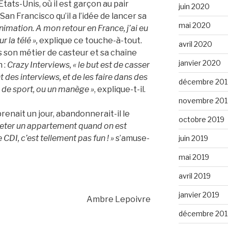
tats-Unis, où il est garçon au pair
juin 2020
San Francisco qu’il a l’idée de lancer sa
mai 2020
’animation. A mon retour en France, j’ai eu
r la télé »,
explique ce touche-à-tout.
avril 2020
 son métier de casteur et sa chaîne
janvier 2020
 :
Crazy Interviews, « le but est de casser
 des interviews, et de les faire dans des
décembre 201
e de sport, ou un manège »
, explique-t-il.
novembre 201
 prenait un jour, abandonnerait-il le
octobre 2019
heter un appartement quand on est
 CDI, c’est tellement pas fun ! »
s’amuse-
juin 2019
mai 2019
avril 2019
janvier 2019
Ambre Lepoivre
décembre 201