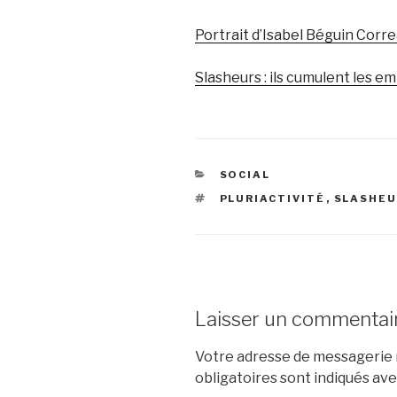
Portrait d’Isabel Béguin Corre
Slasheurs : ils cumulent les e
CATÉGORIES
SOCIAL
ÉTIQUETTES
PLURIACTIVITÉ
,
SLASHE
Laisser un commentai
Votre adresse de messagerie n
obligatoires sont indiqués av