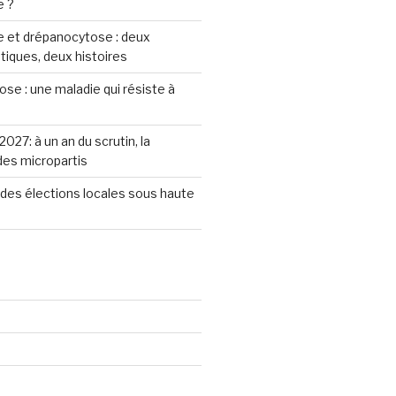
e ?
 et drépanocytose : deux
iques, deux histoires
se : une maladie qui résiste à
2027: à un an du scrutin, la
 des micropartis
des élections locales sous haute