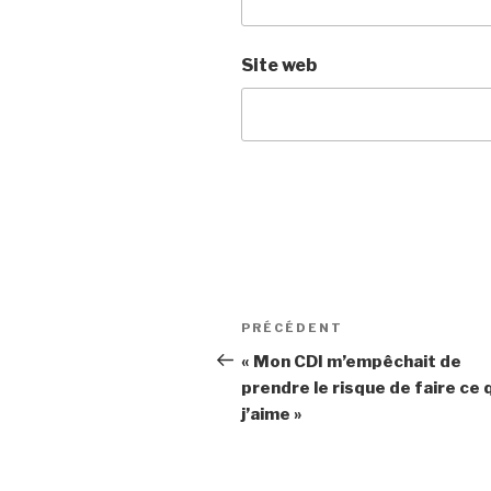
Site web
Navigation
PRÉCÉDENT
Article
de
précédent
« Mon CDI m’empêchait de
prendre le risque de faire ce 
l’article
j’aime »