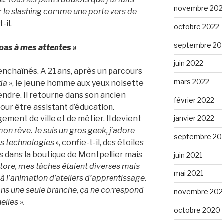
novembre 20
oir le slashing comme une porte vers de
-il.
octobre 2022
septembre 20
pas à mes attentes »
juin 2022
 enchaînés. A 21 ans, après un parcours
mars 2022
da »
, le jeune homme aux yeux noisette
rendre. Il retourne dans son ancien
février 2022
ur être assistant d’éducation.
ement de ville et de métier. Il devient
janvier 2022
 mon rêve. Je suis un gros geek, j’adore
septembre 20
es technologies »
, confie-t-il, des étoiles
ans dans la boutique de Montpellier mais
juin 2021
store, mes tâches étaient diverses mais
mai 2021
e à l’animation d’ateliers d’apprentissage.
dans une seule branche, ça ne correspond
novembre 20
elles »
.
octobre 2020