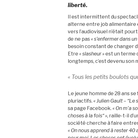
liberté.
Il est intermittent du spectacl
alterne entre job alimentaire
vers l’audiovisuel n’était pour
de ne pas
« s’enfermer dans un
besoin constant de changer d
Etre
« slasheur »
est un terme q
longtemps, c’est devenu son 
« Tous les petits boulots que
Le jeune homme de 28 ans se 
pluriactifs.
« Julien Gault – “Le 
sa page Facebook.
« On m’a so
choses à la fois“ »
, raille-t-il d
société cherche à faire entrer
« On nous apprend à rester 40 
pour moi. Les choses ont évolué.