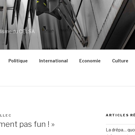
alisme du CELSA
Politique
International
Economie
Culture
ARTICLES R
LLEC
ement pas fun ! »
La drépa… quoi 