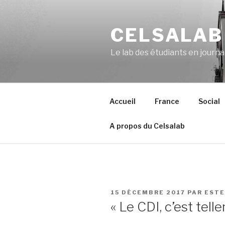
Aller
au
CELSALAB
contenu
principal
Le lab des étudiants en journ
Accueil
France
Social
A propos du Celsalab
PUBLIÉ
15 DÉCEMBRE 2017
PAR
ESTE
LE
« Le CDI, c’est tell