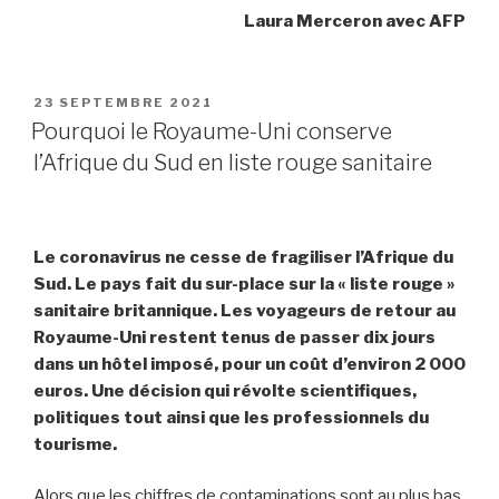
Laura Merceron avec AFP
PUBLIÉ
23 SEPTEMBRE 2021
LE
Pourquoi le Royaume-Uni conserve
l’Afrique du Sud en liste rouge sanitaire
Le coronavirus ne cesse de fragiliser l’Afrique du
Sud. Le pays fait du sur-place sur la « liste rouge »
sanitaire britannique. Les voyageurs de retour au
Royaume-Uni restent tenus de passer dix jours
dans un hôtel imposé, pour un coût d’environ 2 000
euros. Une décision qui révolte scientifiques,
politiques tout ainsi que les professionnels du
tourisme.
Alors que les chiffres de contaminations sont au plus bas