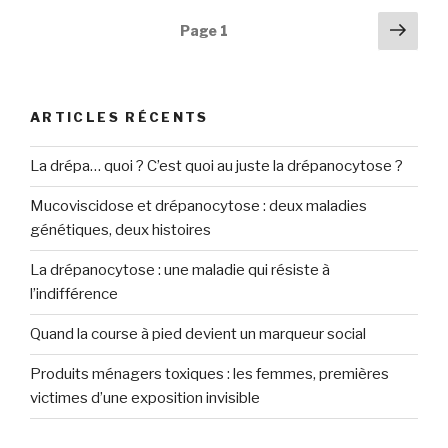
Navigation
Pag
Page
1
suiv
des
articles
ARTICLES RÉCENTS
La drépa… quoi ? C’est quoi au juste la drépanocytose ?
Mucoviscidose et drépanocytose : deux maladies
génétiques, deux histoires
La drépanocytose : une maladie qui résiste à
l’indifférence
Quand la course à pied devient un marqueur social
Produits ménagers toxiques : les femmes, premières
victimes d’une exposition invisible