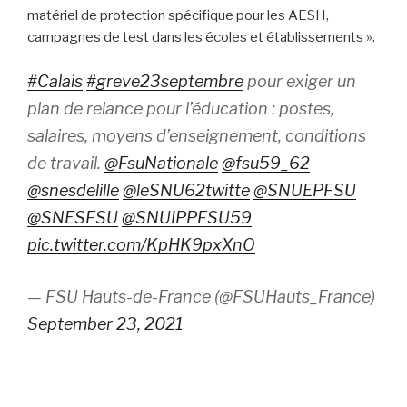
ma
tériel de protection spécifique pour les AESH,
campagnes
de test dans les écoles et établissements ».
#Calais
#greve23septembre
pour exiger un
plan de relance pour l’éducation : postes,
salaires, moyens d’enseignement, conditions
de travail.
@FsuNationale
@fsu59_62
@snesdelille
@leSNU62twitte
@SNUEPFSU
@SNESFSU
@SNUIPPFSU59
pic.twitter.com/KpHK9pxXnO
— FSU Hauts-de-France (@FSUHauts_France)
September 23, 2021