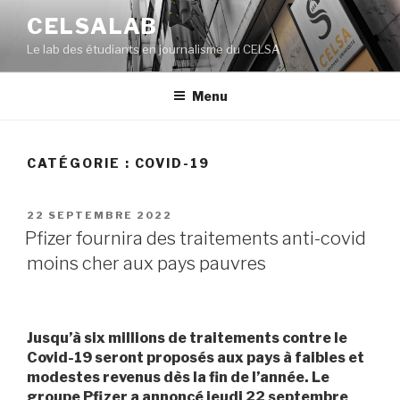
Aller
CELSALAB
au
Le lab des étudiants en journalisme du CELSA
contenu
principal
Menu
CATÉGORIE : COVID-19
PUBLIÉ
22 SEPTEMBRE 2022
LE
Pfizer fournira des traitements anti-covid
moins cher aux pays pauvres
Jusqu’à six millions de traitements contre le
Covid-19 seront proposés aux pays à faibles et
modestes revenus dès la fin de l’année. Le
groupe Pfizer a annoncé jeudi 22 septembre