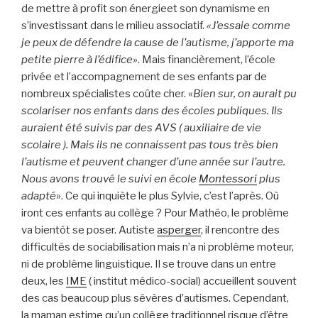
de mettre à profit son énergieet son dynamisme en
s’investissant dans le milieu associatif.
«J’essaie comme
je peux de défendre la cause de l’autisme, j’apporte ma
petite pierre à l’édifice»
. Mais financièrement, l’école
privée et l’accompagnement de ses enfants par de
nombreux spécialistes coûte cher. «
Bien sur, on aurait pu
scolariser nos enfants dans des écoles publiques. Ils
auraient été suivis par des AVS ( auxiliaire de vie
scolaire ). Mais ils ne connaissent pas tous très bien
l’autisme et peuvent changer d’une année sur l’autre.
Nous avons trouvé le suivi en école
Montessori
plus
adapté
». Ce qui inquiète le plus Sylvie, c’est l’après. Où
iront ces enfants au collège ? Pour Mathéo, le problème
va bientôt se poser. Autiste
asperger
, il rencontre des
difficultés de sociabilisation mais n’a ni problème moteur,
ni de problème linguistique. Il se trouve dans un entre
deux, les
IME
( institut médico-social) accueillent souvent
des cas beaucoup plus sévères d’autismes. Cependant,
la maman estime qu’un collège traditionnel risque d’être