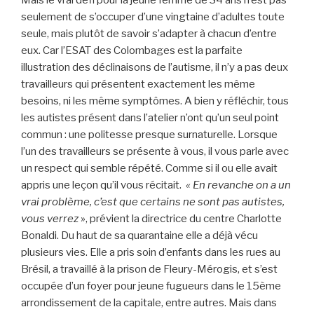
Mais le vrai défi pour la jeune femme de 34 ans n’est pas
seulement de s’occuper d’une vingtaine d’adultes toute
seule, mais plutôt de savoir s’adapter à chacun d’entre
eux. Car l’ESAT des Colombages est la parfaite
illustration des déclinaisons de l’autisme, il n’y a pas deux
travailleurs qui présentent exactement les même
besoins, ni les même symptômes. A bien y réfléchir, tous
les autistes présent dans l’atelier n’ont qu’un seul point
commun : une politesse presque surnaturelle. Lorsque
l’un des travailleurs se présente à vous, il vous parle avec
un respect qui semble répété. Comme si il ou elle avait
appris une leçon qu’il vous récitait.
« En revanche on a un
vrai problème, c’est que certains ne sont pas autistes,
vous verrez
», prévient la directrice du centre Charlotte
Bonaldi. Du haut de sa quarantaine elle a déjà vécu
plusieurs vies. Elle a pris soin d’enfants dans les rues au
Brésil, a travaillé à la prison de Fleury-Mérogis, et s’est
occupée d’un foyer pour jeune fugueurs dans le 15ème
arrondissement de la capitale, entre autres. Mais dans