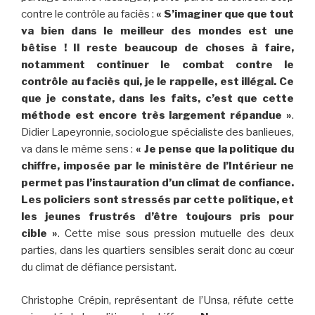
contre le contrôle au faciès :
« S’imaginer que que tout
va bien dans le meilleur des mondes est une
bêtise ! Il reste beaucoup de choses à faire,
notamment continuer le combat contre le
contrôle au faciès qui, je le rappelle, est illégal. Ce
que je constate, dans les faits, c’est que cette
méthode est encore très largement répandue »
.
Didier Lapeyronnie, sociologue spécialiste des banlieues,
va dans le même sens :
« Je pense que la politique du
chiffre, imposée par le ministère de l’Intérieur ne
permet pas l’instauration d’un climat de confiance.
Les policiers sont stressés par cette politique, et
les jeunes frustrés d’être toujours pris pour
cible »
. Cette mise sous pression mutuelle des deux
parties, dans les quartiers sensibles serait donc au cœur
du climat de défiance persistant.
Christophe Crépin, représentant de l’Unsa, réfute cette