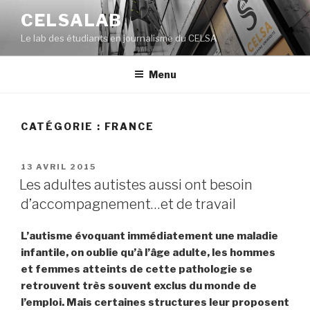
Aller
CELSALAB
au
Le lab des étudiants en journalisme du CELSA
contenu
principal
Menu
CATÉGORIE : FRANCE
PUBLIÉ
13 AVRIL 2015
LE
Les adultes autistes aussi ont besoin
d’accompagnement…et de travail
L’autisme évoquant immédiatement une maladie
infantile, on oublie qu’à l’âge adulte, les hommes
et femmes atteints de cette pathologie se
retrouvent très souvent exclus du monde de
l’emploi. Mais certaines structures leur proposent