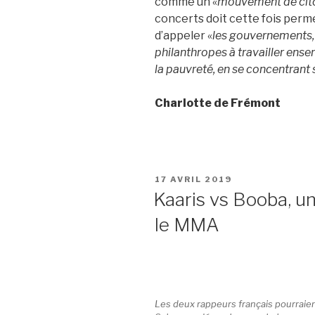
comme un «
mouvement de cit
concerts doit cette fois perme
d’appeler «
les gouvernements, 
philanthropes à travailler ense
la pauvreté, en se concentrant 
Charlotte de Frémont
PUBLIÉ
17 AVRIL 2019
LE
Kaaris vs Booba, un
le MMA
Les deux rappeurs français pourraien