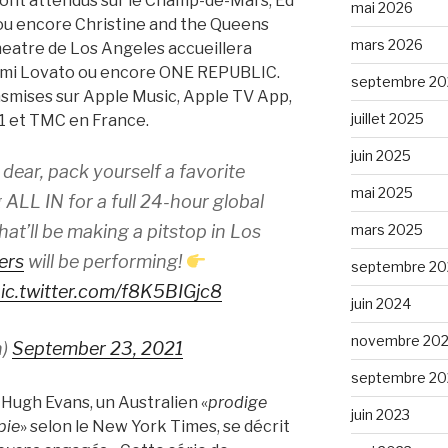
sont attendus sur le Champ-de-Mars, Ed
mai 2026
 ou encore Christine and the Queens
mars 2026
heatre de Los Angeles accueillera
mi Lovato ou encore ONE REPUBLIC.
septembre 20
nsmises sur Apple Music, Apple TV App,
juillet 2025
F1 et TMC en France.
juin 2025
dear, pack yourself a favorite
mai 2025
ALL IN for a full 24-hour global
mars 2025
hat’ll be making a pitstop in Los
ers
will be performing!
septembre 20
ic.twitter.com/f8K5BIGjc8
juin 2024
novembre 20
n)
September 23, 2021
septembre 20
 Hugh Evans, un Australien «
prodige
juin 2023
pie
» selon le New York Times, se décrit