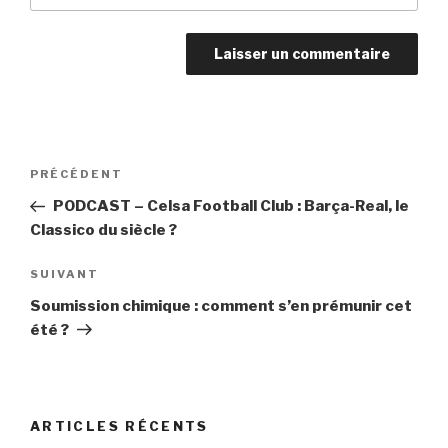
Navigation
PRÉCÉDENT
Article
de
précédent
PODCAST – Celsa Football Club : Barça-Real, le
l’article
Classico du siècle ?
SUIVANT
Article
suivant
Soumission chimique : comment s’en prémunir cet
été ?
ARTICLES RÉCENTS