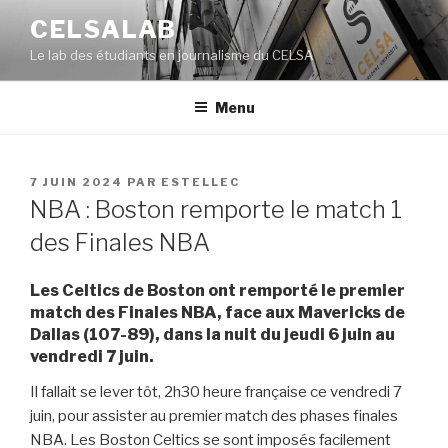
Aller
CELSALAB
au
Le lab des étudiants en journalisme du CELSA
contenu
principal
Menu
PUBLIÉ
7 JUIN 2024
PAR
ESTELLEC
LE
NBA : Boston remporte le match 1
des Finales NBA
Les Celtics de Boston ont remporté le premier
match des Finales NBA, face aux Mavericks de
Dallas (107-89), dans la nuit du jeudi 6 juin au
vendredi 7 juin.
Il fallait se lever tôt, 2h30 heure française ce vendredi 7
juin, pour assister au premier match des phases finales
NBA. Les Boston Celtics se sont imposés facilement