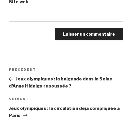
Site web
Navigation
PRÉCÉDENT
Article
de
précédent
Jeux olympiques : la baignade dans la Seine
l’article
d’Anne Hidalgo repoussée ?
SUIVANT
Article
suivant
Jeux olympiques : la circulation déjà compliquée à
Paris