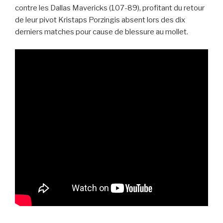
contre les Dallas Mavericks (107-89), profitant du retour
de leur pivot Kristaps Porzingis absent lors des dix
derniers matches pour cause de blessure au mollet.