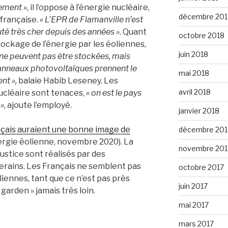
dement »
, il l’oppose à l’énergie nucléaire,
décembre 201
 française.
« L’EPR de Flamanville n’est
uté très cher depuis des années »
. Quant
octobre 2018
stockage de l’énergie par les éoliennes,
juin 2018
s ne peuvent pas être stockées, mais
 panneaux photovoltaïques prennent le
mai 2018
nt »,
balaie Habib Leseney. Les
avril 2018
ucléaire sont tenaces,
« on est le pays
 »
, ajoute l’employé.
janvier 2018
nçais auraient une bonne image de
décembre 201
rgie éolienne, novembre 2020). La
novembre 201
justice sont réalisés par des
verains. Les Français ne semblent pas
octobre 2017
iennes, tant que ce n’est pas près
juin 2017
garden » jamais très loin.
mai 2017
mars 2017