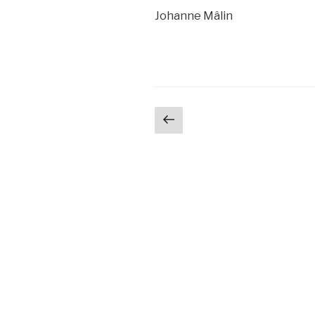
Johanne Mâlin
Navigation
Page
précédente
des
articles