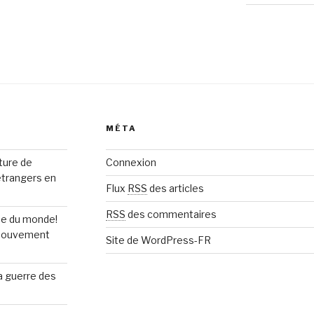
MÉTA
rture de
Connexion
étrangers en
Flux
RSS
des articles
RSS
des commentaires
upe du monde!
n mouvement
Site de WordPress-FR
la guerre des