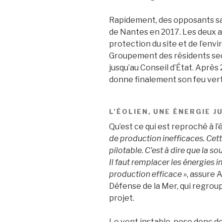
Rapidement, des opposants sai
de Nantes en 2017. Les deux a
protection du site et de l’en
Groupement des résidents sec
jusqu’au Conseil d’État. Après 
donne finalement son feu vert 
L’ÉOLIEN, UNE ÉNERGIE J
Qu’est ce qui est reproché à l
de production inefficaces. Cet
pilotable. C’est à dire que la so
Il faut remplacer les énergies
production efficace »
, assure 
Défense de la Mer, qui regrou
projet.
Le vent instable, pose donc d