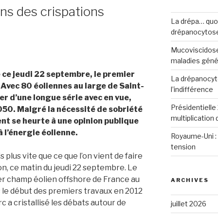
ons des crispations
La drépa… quoi 
drépanocytos
Mucoviscidose
maladies génét
e jeudi 22 septembre, le premier
La drépanocyto
 Avec 80 éoliennes au large de Saint-
l’indifférence
ier d’une longue série avec en vue,
Présidentielle 
050. Malgré la nécessité de sobriété
multiplication
t se heurte à une opinion publique
à l’énergie éolienne.
Royaume-Uni : 
tension
s plus vite que ce que l’on vient de faire
, ce matin du jeudi 22 septembre. Le
mier champ éolien offshore de France au
ARCHIVES
s le début des premiers travaux en 2012
rc a cristallisé les débats autour de
juillet 2026