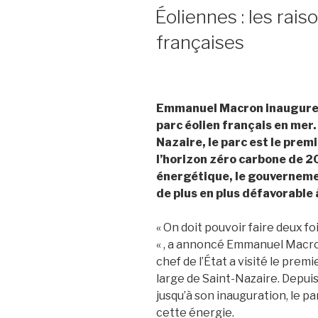
LE
Éoliennes : les rais
françaises
Emmanuel Macron inaugure c
parc éolien français en mer.
Nazaire, le parc est le prem
l’horizon zéro carbone de 2
énergétique, le gouvernemen
de plus en plus défavorable 
« On doit pouvoir faire deux foi
« , a annoncé Emmanuel Macron
chef de l’État a visité le pre
large de Saint-Nazaire. Depui
jusqu’à son inauguration, le pa
cette énergie.