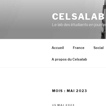
Aller
au
CELSALAB
contenu
principal
Le lab des étudiants en journ
Accueil
France
Social
A propos du Celsalab
MOIS : MAI 2023
PUBLIÉ
15 MAI 2023