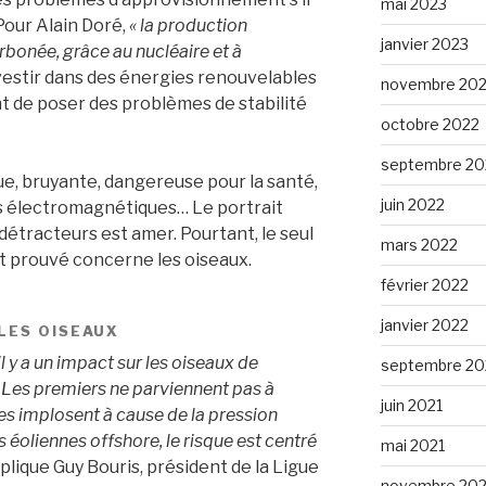
mai 2023
 Pour Alain Doré,
« la production
janvier 2023
rbonée, grâce au nucléaire et à
nvestir dans des énergies renouvelables
novembre 20
nt de poser des problèmes de stabilité
octobre 2022
septembre 20
e, bruyante, dangereuse pour la santé,
juin 2022
s électromagnétiques… Le portrait
détracteurs est amer. Pourtant, le seul
mars 2022
t prouvé concerne les oiseaux.
février 2022
janvier 2022
LES OISEAUX
il y a un impact sur les oiseaux de
septembre 20
 Les premiers ne parviennent pas à
juin 2021
es implosent à cause de la pression
 éoliennes offshore, le risque est centré
mai 2021
xplique Guy Bouris, président de la Ligue
novembre 20