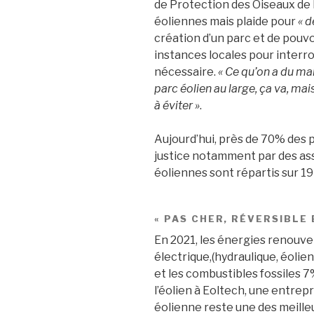
de Protection des Oiseaux de L
éoliennes mais plaide pour
« d
création d’un parc et de pouvo
instances locales pour interr
nécessaire.
« Ce qu’on a du mal 
parc éolien au large, ça va, ma
à éviter »
.
Aujourd’hui, près de 70% des p
justice notamment par des ass
éoliennes sont répartis sur 19
« PAS CHER, RÉVERSIBLE
En 2021, les énergies renouve
électrique,(hydraulique, éolien
et les combustibles fossiles 
l’éolien à Eoltech, une entrepr
éolienne reste une des meilleu