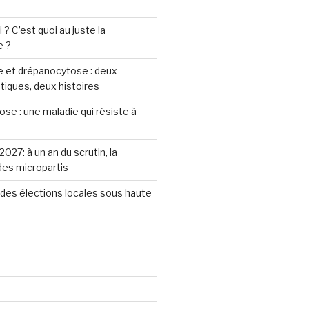
? C’est quoi au juste la
e ?
 et drépanocytose : deux
iques, deux histoires
se : une maladie qui résiste à
2027: à un an du scrutin, la
 des micropartis
des élections locales sous haute