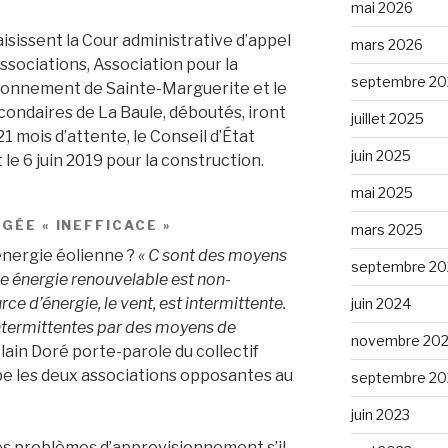
mai 2026
sissent la Cour administrative d’appel
mars 2026
ssociations, Association pour la
septembre 20
vironnement de Sainte-Marguerite et le
ondaires de La Baule, déboutés, iront
juillet 2025
21 mois d’attente, le Conseil d’État
juin 2025
le 6 juin 2019 pour la construction.
mai 2025
UGÉE « INEFFICACE »
mars 2025
’énergie éolienne ?
« C sont des moyens
septembre 20
te énergie renouvelable est non-
urce d’énergie, le vent, est intermittente.
juin 2024
 intermittentes par des moyens de
novembre 20
Alain Doré porte-parole du collectif
pe les deux associations opposantes au
septembre 20
juin 2023
es problèmes d’approvisionnement s’il