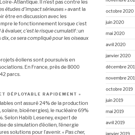
oire-Atlantique. Il n’est pas contre les
es études d’impact sérieuses »
avant la
octobre 2020
ir être en discussion avec les
juin 2020
ompre le fonctionnement lorsque c’est
à évaluer, c’est le risque cumulatif : un
mai 2020
is dix, ce sera compliqué pour les oiseaux
avril 2020
janvier 2020
rojets éoliens sont poursuivis en
décembre 201
ociations. En France, près de 8000
42 parcs.
novembre 201
octobre 2019
 ET DÉPLOYABLE RAPIDEMENT »
juin 2019
lables ont assuré 24% de la production
, solaire, bioénergies), le nucléaire 69%
mai 2019
7%. Selon Habib Leseney, expert de
avril 2019
ise de simulation d’éolien, l’énergie
res solutions pour l’avenir. «
Pas cher,
janvier 2019