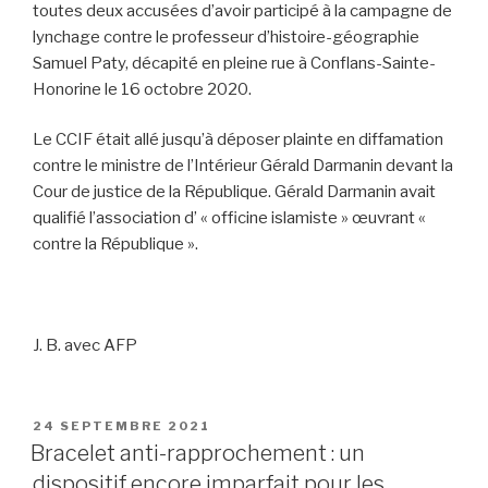
toutes deux accusées d’avoir participé à la campagne de
lynchage contre le professeur d’histoire-géographie
Samuel Paty, décapité en pleine rue à Conflans-Sainte-
Honorine le 16 octobre 2020.
Le CCIF était allé jusqu’à déposer plainte en diffamation
contre le ministre de l’Intérieur Gérald Darmanin devant la
Cour de justice de la République. Gérald Darmanin avait
qualifié l’association d’ « officine islamiste » œuvrant «
contre la République ».
J. B. avec AFP
PUBLIÉ
24 SEPTEMBRE 2021
LE
Bracelet anti-rapprochement : un
dispositif encore imparfait pour les