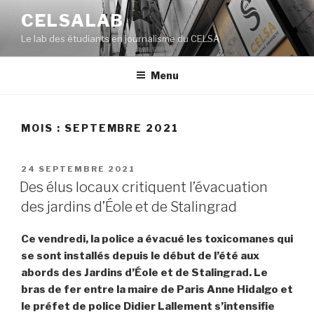
Aller
CELSALAB
au
Le lab des étudiants en journalisme du CELSA
contenu
principal
Menu
MOIS : SEPTEMBRE 2021
PUBLIÉ
24 SEPTEMBRE 2021
LE
Des élus locaux critiquent l’évacuation
des jardins d’Éole et de Stalingrad
Ce vendredi, la police a évacué les toxicomanes qui
se sont installés depuis le début de l’été aux
abords des Jardins d’Éole et de Stalingrad. Le
bras de fer entre la maire de Paris Anne Hidalgo et
le préfet de police Didier Lallement s’intensifie