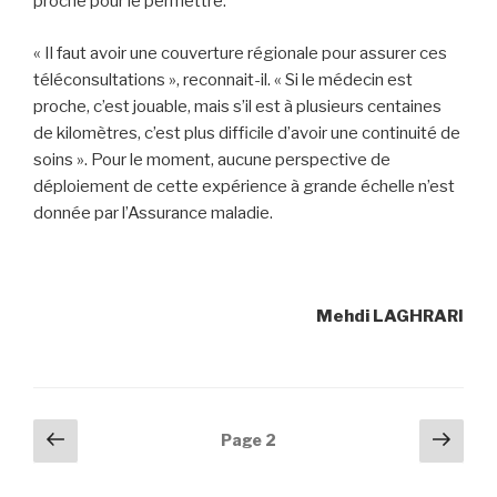
proche pour le permettre.
« Il faut avoir une couverture régionale pour assurer ces
téléconsultations », reconnait-il. « Si le médecin est
proche, c’est jouable, mais s’il est à plusieurs centaines
de kilomètres, c’est plus difficile d’avoir une continuité de
soins ». Pour le moment, aucune perspective de
déploiement de cette expérience à grande échelle n’est
donnée par l’Assurance maladie.
Mehdi LAGHRARI
Navigation
Page
Pag
Page
2
précédente
suiv
des