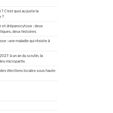
? C’est quoi au juste la
e ?
 et drépanocytose : deux
iques, deux histoires
se : une maladie qui résiste à
2027: à un an du scrutin, la
 des micropartis
des élections locales sous haute