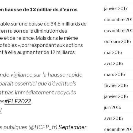
janvier 2017
en hausse de 12 milliards d’euros
décembre 201
ble sur une baisse de 34,5 milliards de
novembre 201
 en raison de la diminution des
e et de relance. Mais dans le même
octobre 2016
lotables », correspondant aux actions
t à elle augmenter de 12 milliards
mai 2016
avril 2016
nde vigilance sur la hausse rapide
mars 2016
paraît essentiel que d’éventuels
février 2016
ent pas immédiatement recyclés
janvier 2016
es
#PLF2022
juin 2015
J
avril 2015
es publiques (@HCFP_fr)
September
décembre 201