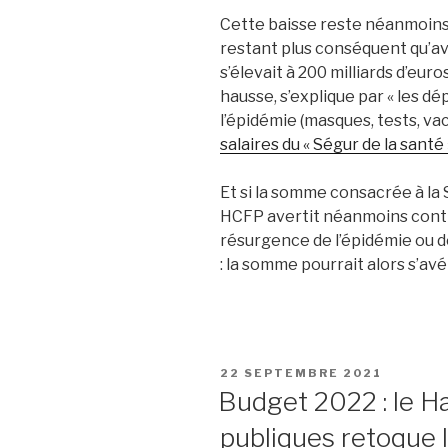
Cette baisse reste néanmoins 
restant plus conséquent qu’avan
s’élevait à 200 milliards d’eur
hausse, s’explique par « les d
l’épidémie (masques, tests, vac
salaires du « Ségur de la santé 
Et si la somme consacrée à la 
HCFP avertit néanmoins contr
résurgence de l’épidémie ou 
: la somme pourrait alors s’avé
PUBLIÉ
22 SEPTEMBRE 2021
LE
Budget 2022 : le Ha
publiques retoque 