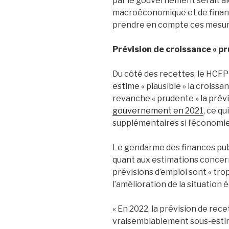
par le gouvernement serait alo
macroéconomique et de financ
prendre en compte ces mesur
Prévision de croissance « p
Du côté des recettes, le HCFP
estime « plausible » la croiss
revanche « prudente »
la prév
gouvernement en 2021
, ce q
supplémentaires si l’économie
Le gendarme des finances publ
quant aux estimations concernan
prévisions d’emploi sont « tr
l’amélioration de la situation
« En 2022, la prévision de rec
vraisemblablement sous-estim