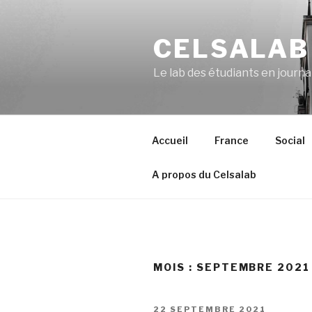
Aller
au
CELSALAB
contenu
principal
Le lab des étudiants en journ
Accueil
France
Social
A propos du Celsalab
MOIS : SEPTEMBRE 2021
PUBLIÉ
22 SEPTEMBRE 2021