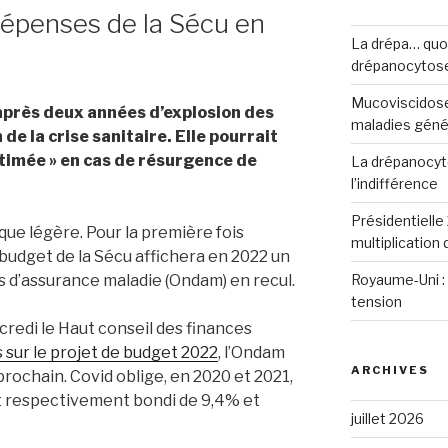
dépenses de la Sécu en
La drépa… quoi 
drépanocytos
Mucoviscidose
après deux années d’explosion des
maladies génét
de la crise sanitaire. Elle pourrait
stimée » en cas de résurgence de
La drépanocyto
l’indifférence
Présidentielle 
que légère. Pour la première fois
multiplication
 budget de la Sécu affichera en 2022 un
Royaume-Uni : 
s d’assurance maladie (Ondam) en recul.
tension
credi le Haut conseil des finances
s sur le projet de budget 2022
, l’Ondam
ARCHIVES
prochain. Covid oblige, en 2020 et 2021,
t respectivement bondi de 9,4% et
juillet 2026