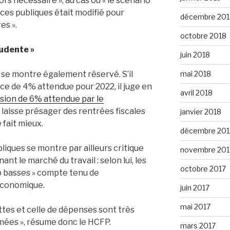
rs nécessaire », au cas où « le scénario
es publiques était modifié pour
décembre 201
es ».
octobre 2018
rudente »
juin 2018
mai 2018
 se montre également réservé. S’il
ance de 4% attendue pour 2022, il juge en
avril 2018
ision de 6% attendue par le
ui laisse présager des rentrées fiscales
janvier 2018
 fait mieux.
décembre 201
iques se montre par ailleurs critique
novembre 201
t le marché du travail : selon lui, les
octobre 2017
op basses » compte tenu de
 économique.
juin 2017
mai 2017
ettes et celle de dépenses sont très
ées », résume donc le HCFP.
mars 2017