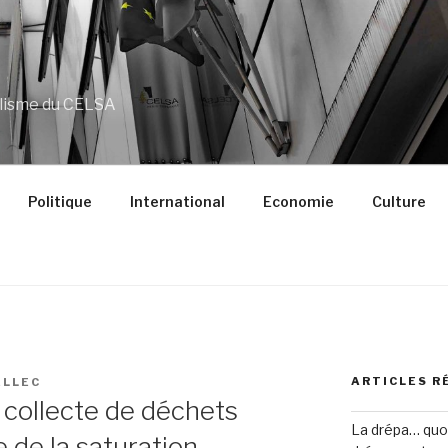
alisme du CELSA
Politique
International
Economie
Culture
ARTICLES R
ELLEC
 collecte de déchets
La drépa… quoi 
e de la saturation