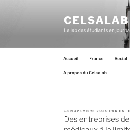
Aller
au
CELSALAB
contenu
principal
Le lab des étudiants en journ
Accueil
France
Social
A propos du Celsalab
PUBLIÉ
13 NOVEMBRE 2020
PAR
EST
LE
Des entreprises de
médicaux à la limit