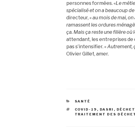
personnes formées. «
Le métie
spécialisé et on a beaucoup de
directeur, «
au mois de mai, on 
ramassent les ordures ménagère
ça. Mais ça reste une filière où 
attendant, les entreprises de
pas s’intensifier. «
Autrement, ç
Olivier Gillet, amer.
CATÉGORIES
SANTÉ
ÉTIQUETTES
COVID-19
,
DASRI
,
DÉCHET
TRAITEMENT DES DÉCHE