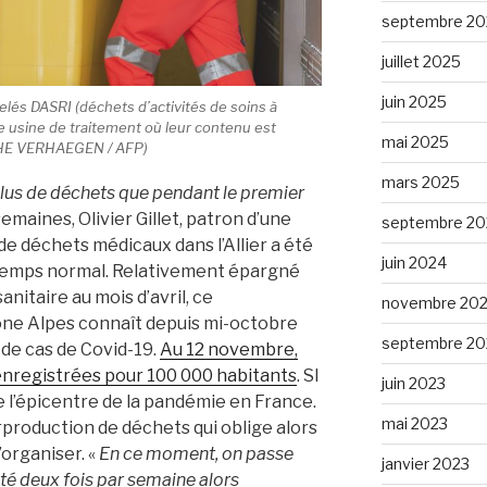
septembre 20
juillet 2025
juin 2025
lés DASRI (déchets d’activités de soins à
ne usine de traitement où leur contenu est
mai 2025
PHE VERHAEGEN / AFP)
mars 2025
us de déchets que pendant le premier
emaines, Olivier Gillet, patron d’une
septembre 20
de déchets médicaux dans l’Allier a été
juin 2024
n temps normal. Relativement épargné
sanitaire au mois d’avril, ce
novembre 20
e Alpes connaît depuis mi-octobre
septembre 20
de cas de Covid-19.
Au 12 novembre,
 enregistrées pour 100 000 habitants
. SI
juin 2023
e l’épicentre de la pandémie en France.
mai 2023
rproduction de déchets qui oblige alors
’organiser. «
En ce moment, on passe
janvier 2023
té deux fois par semaine alors