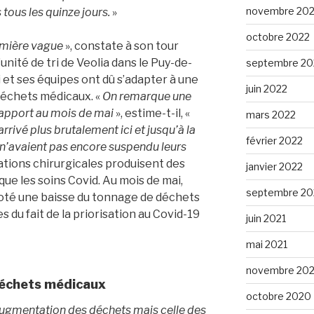
novembre 20
 tous les quinze jours.
»
octobre 2022
remière vague
», constate à son tour
’unité de tri de Veolia dans le Puy-de-
septembre 20
i et ses équipes ont dû s’adapter à une
juin 2022
échets médicaux. «
On remarque une
apport au mois de mai
», estime-t-il, «
mars 2022
 arrivé plus brutalement ici et jusqu’à la
février 2022
 n’avaient pas encore suspendu leurs
rations chirurgicales produisent des
janvier 2022
ue les soins Covid. Au mois de mai,
septembre 20
oté une baisse du tonnage de déchets
 du fait de la priorisation au Covid-19
juin 2021
mai 2021
novembre 20
déchets médicaux
octobre 2020
’augmentation des déchets mais celle des