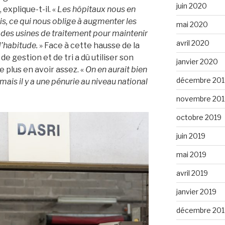
juin 2020
, explique-t-il. «
Les hôpitaux nous en
s, ce qui nous oblige à augmenter les
mai 2020
n des usines de traitement pour maintenir
avril 2020
d’habitude.
» Face à cette hausse de la
e gestion et de tri a dû utiliser son
janvier 2020
e plus en avoir assez. «
On en aurait bien
décembre 201
is il y a une pénurie au niveau national
novembre 201
octobre 2019
juin 2019
mai 2019
avril 2019
janvier 2019
décembre 201