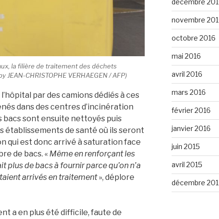
décembre 201
novembre 201
octobre 2016
mai 2016
x, la filière de traitement des déchets
avril 2016
oto by JEAN-CHRISTOPHE VERHAEGEN / AFP)
mars 2016
 l’hôpital par des camions dédiés à ces
és dans des centres d’incinération
février 2016
es bacs sont ensuite nettoyés puis
janvier 2016
établissements de santé où ils seront
n qui est donc arrivé à saturation face
juin 2015
re de bacs. «
Même en renforçant les
avril 2015
it plus de bacs à fournir parce qu’on n’a
étaient arrivés en traitement
», déplore
décembre 201
t a en plus été difficile, faute de