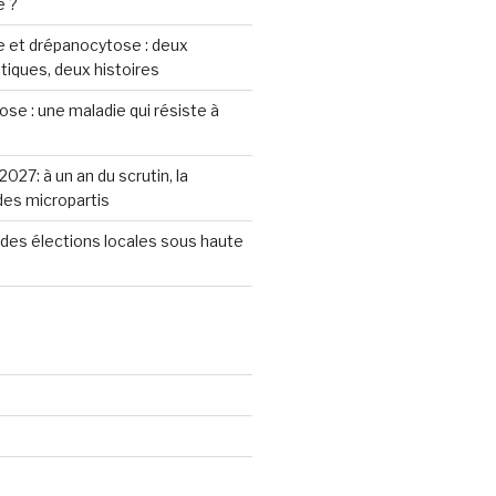
e ?
 et drépanocytose : deux
iques, deux histoires
se : une maladie qui résiste à
2027: à un an du scrutin, la
 des micropartis
des élections locales sous haute