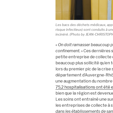
Les bacs des déchets médicaux, appe
risque infectieux) sont conduits à u
incinéré. (Photo by JEAN-CHRISTO
«
On doit ramasser beaucoup pl
confinement.
» Ces dernières s
petite entreprise de collecte 
beaucoup plus sollicité qu’e
lors du premier pic de la crise 
département d’Auvergne-Rhôn
une augmentation du nombre 
75,2 hospitalisations ont été
bien que la région est devenu
Les soins ont entraîné une su
les entreprises de collecte à s
dans les établissements de san