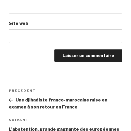
Site web
Navigation
PRÉCÉDENT
Article
de
précédent
Une djihadiste franco-marocaine mise en
l’article
examen à son retour en France
SUIVANT
Article
suivant
L’abstention, grande gagnante des européennes