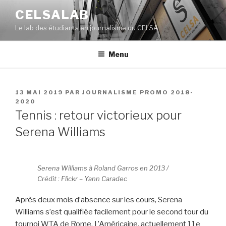
Aller
CELSALAB
au
Le lab des étudiants en journalisme du CELSA
contenu
principal
Menu
PUBLIÉ
13 MAI 2019
PAR
JOURNALISME PROMO 2018-
LE
2020
Tennis : retour victorieux pour
Serena Williams
Serena Williams à Roland Garros en 2013 /
Crédit : Flickr – Yann Caradec
Après deux mois d’absence sur les cours, Serena
Williams s’est qualifiée facilement pour le second tour du
tournoi WTA de Rome. L’Américaine, actuellement 11e