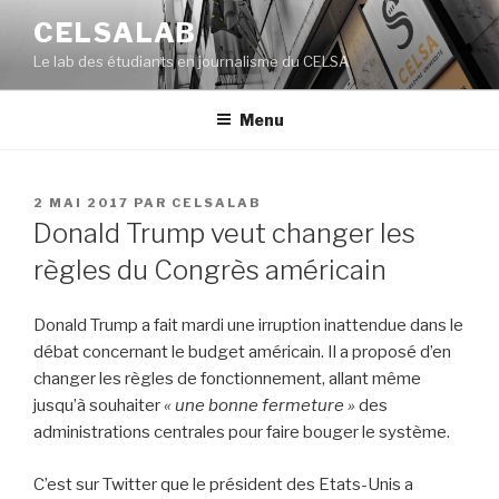
Aller
CELSALAB
au
Le lab des étudiants en journalisme du CELSA
contenu
principal
Menu
PUBLIÉ
2 MAI 2017
PAR
CELSALAB
LE
Donald Trump veut changer les
règles du Congrès américain
Donald Trump a fait mardi une irruption inattendue dans le
débat concernant le budget américain. Il a proposé d’en
changer les règles de fonctionnement, allant même
jusqu’à souhaiter
« une bonne fermeture »
des
administrations centrales pour faire bouger le système.
C’est sur Twitter que le président des Etats-Unis a