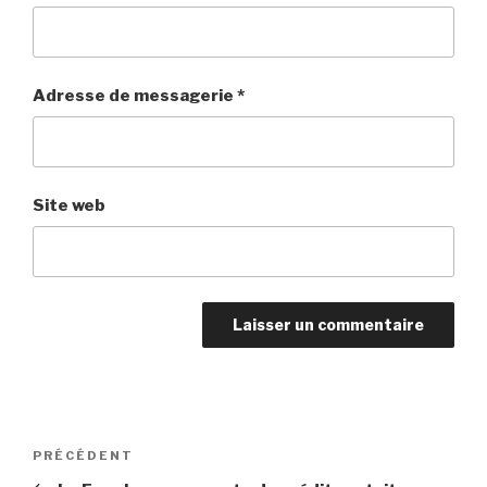
Adresse de messagerie
*
Site web
Navigation
PRÉCÉDENT
Article
de
précédent