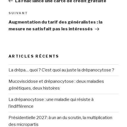
La Fnac lance une carte de crédit gratuite
l’article
SUIVANT
Article
suivant
Augmentation du tarif des généralistes : la
mesure ne satisfait pas les intéressés
ARTICLES RÉCENTS
La drépa… quoi ? C’est quoi au juste la drépanocytose ?
Mucoviscidose et drépanocytose : deux maladies
génétiques, deux histoires
La drépanocytose : une maladie qui résiste à
l’indifférence
Présidentielle 2027: à un an du scrutin, la multiplication
des micropartis