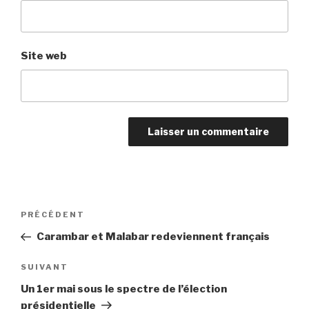
Site web
Navigation
PRÉCÉDENT
Article
de
précédent
Carambar et Malabar redeviennent français
l’article
SUIVANT
Article
suivant
Un 1er mai sous le spectre de l’élection
présidentielle