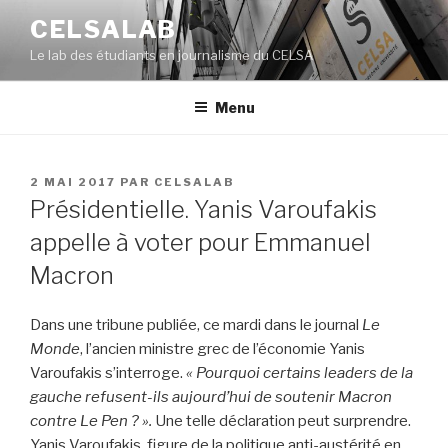
Aller
CELSALAB
au
Le lab des étudiants en journalisme du CELSA
contenu
principal
Menu
PUBLIÉ
2 MAI 2017
PAR
CELSALAB
LE
Présidentielle. Yanis Varoufakis
appelle à voter pour Emmanuel
Macron
Dans une tribune publiée, ce mardi dans le journal
Le
Monde
, l’ancien ministre grec de l’économie Yanis
Varoufakis s’interroge.
« Pourquoi certains leaders de la
gauche refusent-ils aujourd’hui de soutenir Macron
contre Le Pen ? ».
Une telle déclaration peut surprendre.
Yanis Varoufakis, figure de la politique anti-austérité en