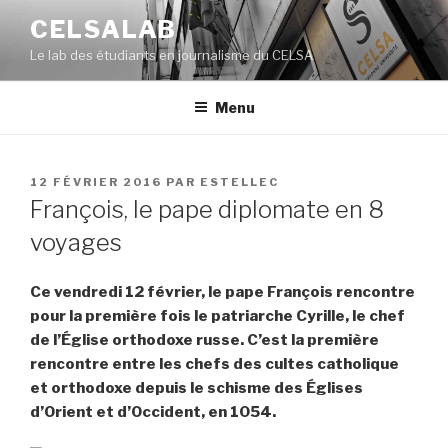
Aller
CELSALAB
au
Le lab des étudiants en journalisme du CELSA
contenu
principal
Menu
PUBLIÉ
12 FÉVRIER 2016
PAR
ESTELLEC
LE
François, le pape diplomate en 8
voyages
Ce vendredi 12 février, le pape François rencontre
pour la première fois le patriarche Cyrille, le chef
de l’Église orthodoxe russe. C’est la première
rencontre entre les chefs des cultes catholique
et orthodoxe depuis le schisme des Églises
d’Orient et d’Occident, en 1054.