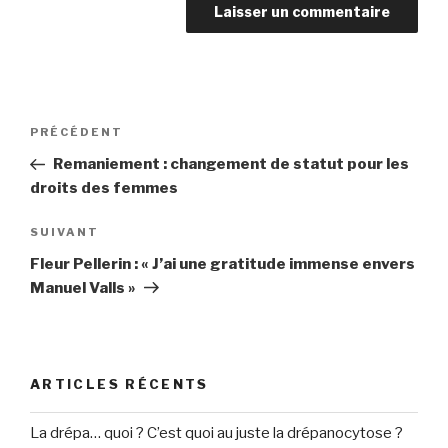
Navigation
PRÉCÉDENT
Article
de
précédent
Remaniement : changement de statut pour les
l’article
droits des femmes
SUIVANT
Article
suivant
Fleur Pellerin : « J’ai une gratitude immense envers
Manuel Valls »
ARTICLES RÉCENTS
La drépa… quoi ? C’est quoi au juste la drépanocytose ?