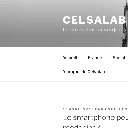
Aller
au
CELSALAB
contenu
principal
Le lab des étudiants en journ
Accueil
France
Social
A propos du Celsalab
PUBLIÉ
13 AVRIL 2015
PAR
ESTELLEC
LE
Le smartphone peu
médecins?