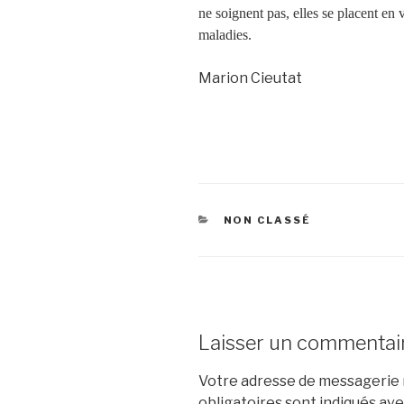
ne soignent pas, elles se placent en
maladies.
Marion Cieutat
CATÉGORIES
NON CLASSÉ
Laisser un commentai
Votre adresse de messagerie n
obligatoires sont indiqués av