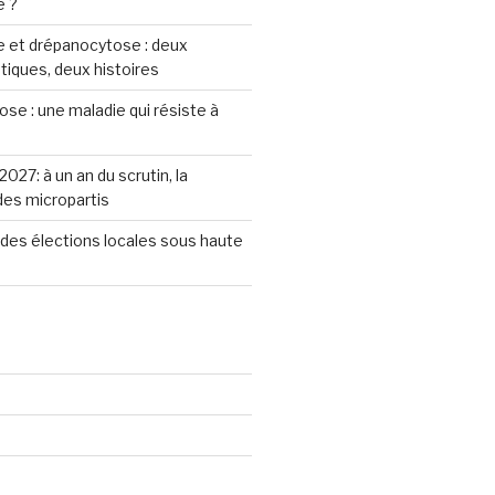
e ?
 et drépanocytose : deux
iques, deux histoires
se : une maladie qui résiste à
2027: à un an du scrutin, la
 des micropartis
des élections locales sous haute