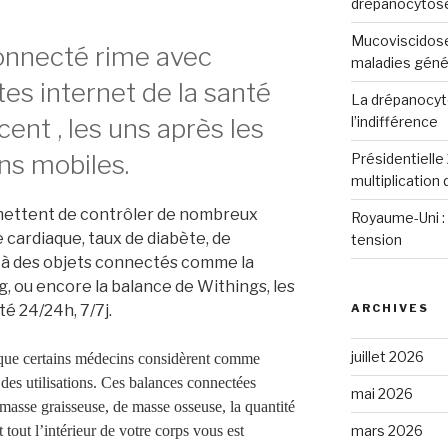
drépanocytos
Mucoviscidose
connecté rime avec
maladies génét
es internet de la santé
La drépanocyto
l’indifférence
cent , les uns après les
ons mobiles.
Présidentielle 
multiplication
mettent de contrôler de nombreux
Royaume-Uni : 
 cardiaque, taux de diabète, de
tension
s à des objets connectés comme la
 ou encore la balance de Withings, les
té 24/24h, 7/7j.
ARCHIVES
juillet 2026
 que certains médecins considèrent comme
 des utilisations. Ces balances connectées
mai 2026
masse graisseuse, de masse osseuse, la quantité
out l’intérieur de votre corps vous est
mars 2026