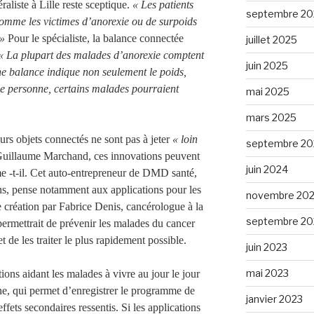
aliste à Lille reste sceptique.
« Les patients
septembre 20
comme les victimes d’anorexie ou de surpoids
 »
Pour le spécialiste, la balance connectée
juillet 2025
 La plupart des malades d’anorexie comptent
juin 2025
e balance indique non seulement le poids,
ne personne, certains malades pourraient
mai 2025
mars 2025
eurs objets connectés ne sont pas à jeter
« loin
septembre 20
 Guillaume Marchand, ces innovations peuvent
juin 2024
e -t-il. Cet auto-entrepreneur de DMD santé,
ons, pense notamment aux applications pour les
novembre 20
 création par Fabrice Denis, cancérologue à la
septembre 20
permettrait de prévenir les malades du cancer
 de les traiter le plus rapidement possible.
juin 2023
mai 2023
ions aidant les malades à vivre au jour le jour
, qui permet d’enregistrer le programme de
janvier 2023
effets secondaires ressentis. Si les applications