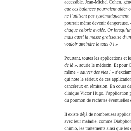
accessible. Jean-Michel Cohen, génér
que ces balances pourraient aider 
ne l’utilisent pas systématiquement.
pourrait même devenir dangereuse.
«
chaque calorie avalée. Or lorsqu’un
mais aussi la masse graisseuse d’u
vouloir atteindre le taux 0 ! »
Pourtant, toutes les applications et l
de là »
, sourie le médecin. Et pour
même «
sauver des vies ! »
s’exclam
qui note le sérieux de ces applicati
cancéreux en rémission. En cours de
clinique Victor Hugo, l’application 
du poumon de rechutes éventuelles et
Il existe déjà de nombreuses applicat
avec leur maladie, comme Diabphone
chimio, les traitements ainsi que les 