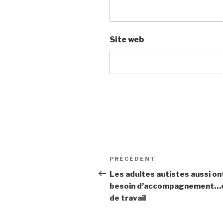
Site web
Navigation
PRÉCÉDENT
Article
de
précédent
Les adultes autistes aussi on
besoin d’accompagnement…
l’article
de travail