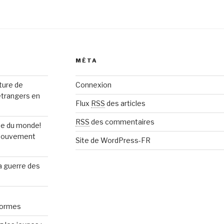
MÉTA
rture de
Connexion
étrangers en
Flux
RSS
des articles
RSS
des commentaires
upe du monde!
n mouvement
Site de WordPress-FR
la guerre des
normes