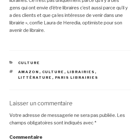
librairies. Ce n’est pas uniquement parce qu’il y a des
gens qui ont envie d’être libraires c’est aussi parce qu’il y
a des clients et que ça les intéresse de venir dans une
librairie », confie Laura de Heredia, optimiste pour son
avenir de libraire.
CATÉGORIES
CULTURE
ÉTIQUETTES
AMAZON
,
CULTURE
,
LIBRAIRIES
,
LITTÉRATURE
,
PARIS LIBRAIRIES
Laisser un commentaire
Votre adresse de messagerie ne sera pas publiée.
Les
champs obligatoires sont indiqués avec
*
Commentaire