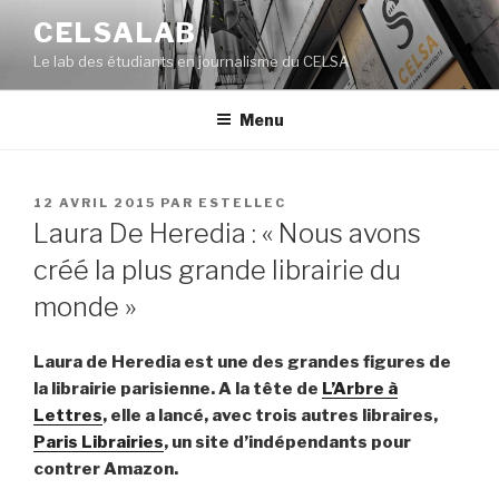
Aller
CELSALAB
au
Le lab des étudiants en journalisme du CELSA
contenu
principal
Menu
PUBLIÉ
12 AVRIL 2015
PAR
ESTELLEC
LE
Laura De Heredia : « Nous avons
créé la plus grande librairie du
monde »
Laura de Heredia est une des grandes figures de
la librairie parisienne. A la tête de
L’Arbre à
Lettres
, elle a lancé, avec trois autres libraires,
Paris Librairies
, un site d’indépendants pour
contrer Amazon.