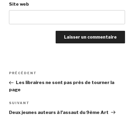
Site web
Navigation
PRÉCÉDENT
Article
de
précédent
Les libraires ne sont pas près de tourner la
l’article
page
SUIVANT
Article
suivant
Deux jeunes auteurs à l’assaut du 9ème Art