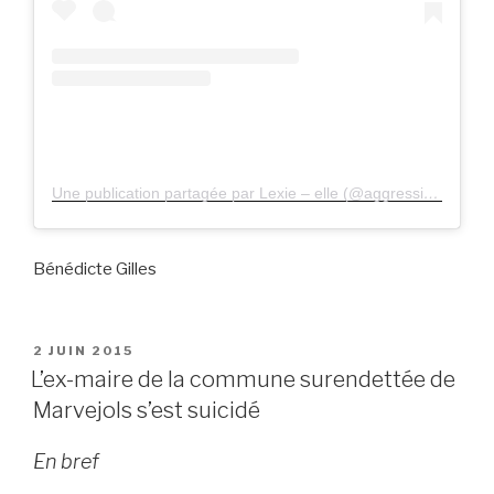
Une publication partagée par Lexie – elle (@aggressively_trans)
Bénédicte Gilles
PUBLIÉ
2 JUIN 2015
LE
L’ex-maire de la commune surendettée de
Marvejols s’est suicidé
En bref