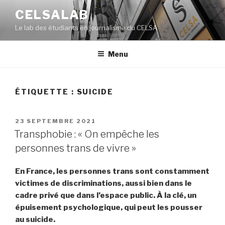
Aller
CELSALAB
au
Le lab des étudiants en journalisme du CELSA
contenu
principal
Menu
ÉTIQUETTE : SUICIDE
PUBLIÉ
23 SEPTEMBRE 2021
LE
Transphobie : « On empêche les
personnes trans de vivre »
En France, les personnes trans sont constamment
victimes de discriminations, aussi bien dans le
cadre privé que dans l’espace public. À la clé, un
épuisement psychologique, qui peut les pousser
au suicide.