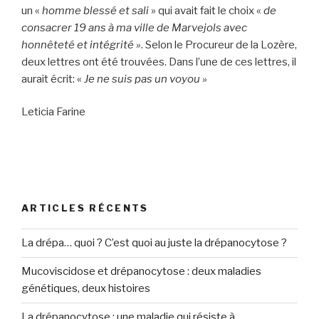
un «
homme blessé et sali
» qui avait fait le choix «
de
consacrer 19 ans à ma ville de Marvejols avec
honnêteté et intégrité »
. Selon le Procureur de la Lozère,
deux lettres ont été trouvées. Dans l’une de ces lettres, il
aurait écrit: «
Je ne suis pas un voyou »
Leticia Farine
ARTICLES RÉCENTS
La drépa… quoi ? C’est quoi au juste la drépanocytose ?
Mucoviscidose et drépanocytose : deux maladies
génétiques, deux histoires
La drépanocytose : une maladie qui résiste à