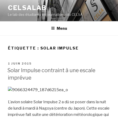
Aller
CELSALAB
au
Le lab des étudiants en journalisme du CELSA
contenu
principal
Menu
ÉTIQUETTE : SOLAR IMPULSE
PUBLIÉ
1 JUIN 2015
LE
Solar Impulse contraint à une escale
imprévue
L’avion solaire Solar Impulse 2 a dû se poser dans la nuit
de lundi à mardi à Nagoya (centre du Japon). Cette escale
imprévue fait suite une détérioration météorologique qui