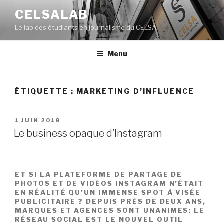
Aller
CELSALAB
au
Le lab des étudiants en journalisme du CELSA
contenu
principal
Menu
ÉTIQUETTE : MARKETING D’INFLUENCE
PUBLIÉ
1 JUIN 2018
LE
Le business opaque d’Instagram
ET SI LA PLATEFORME DE PARTAGE DE
PHOTOS ET DE VIDÉOS INSTAGRAM N’ÉTAIT
EN RÉALITÉ QU’UN IMMENSE SPOT À VISÉE
PUBLICITAIRE ? DEPUIS PRÈS DE DEUX ANS,
MARQUES ET AGENCES SONT UNANIMES: LE
RÉSEAU SOCIAL EST LE NOUVEL OUTIL