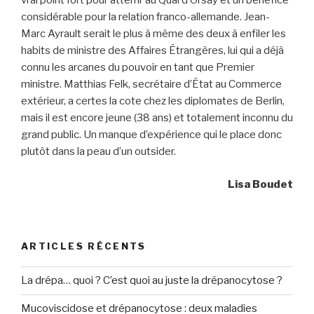
vrai point fort pour atterrir au Quai d’Orsay et un bénéfice
considérable pour la relation franco-allemande. Jean-
Marc Ayrault serait le plus à même des deux à enfiler les
habits de ministre des Affaires Étrangères, lui qui a déjà
connu les arcanes du pouvoir en tant que Premier
ministre. Matthias Felk, secrétaire d’État au Commerce
extérieur, a certes la cote chez les diplomates de Berlin,
mais il est encore jeune (38 ans) et totalement inconnu du
grand public. Un manque d’expérience qui le place donc
plutôt dans la peau d’un outsider.
Lisa Boudet
ARTICLES RÉCENTS
La drépa… quoi ? C’est quoi au juste la drépanocytose ?
Mucoviscidose et drépanocytose : deux maladies