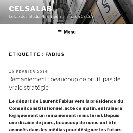
Aller
CELSALAB
au
Le lab des étudiants en journalisme du CELSA
contenu
principal
Menu
ÉTIQUETTE : FABIUS
PUBLIÉ
10 FÉVRIER 2016
LE
Remaniement : beaucoup de bruit, pas de
vraie stratégie
Le départ de Laurent Fabius vers la présidence du
Conseil constitutionnel, acté ce matin, entraînera
logiquement un remaniement ministériel. Depuis
une dizaine de jours, beaucoup de noms ont été
avancés dans les médias pour désigner les futurs