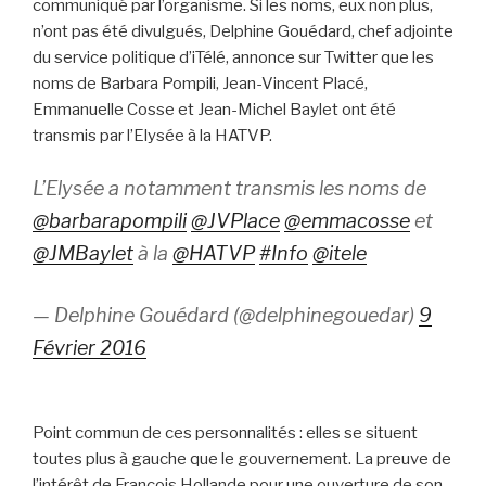
communiqué par l’organisme. Si les noms, eux non plus,
n’ont pas été divulgués, Delphine Gouédard, chef adjointe
du service politique d’iTélé, annonce sur Twitter que les
noms de Barbara Pompili, Jean-Vincent Placé,
Emmanuelle Cosse et Jean-Michel Baylet ont été
transmis par l’Elysée à la HATVP.
L’Elysée a notamment transmis les noms de
@barbarapompili
@JVPlace
@emmacosse
et
@JMBaylet
à la
@HATVP
#Info
@itele
— Delphine Gouédard (@delphinegouedar)
9
Février 2016
Point commun de ces personnalités : elles se situent
toutes plus à gauche que le gouvernement. La preuve de
l’intérêt de François Hollande pour une ouverture de son