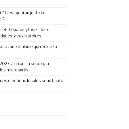
? C’est quoi au juste la
e ?
 et drépanocytose : deux
iques, deux histoires
se : une maladie qui résiste à
2027: à un an du scrutin, la
 des micropartis
des élections locales sous haute