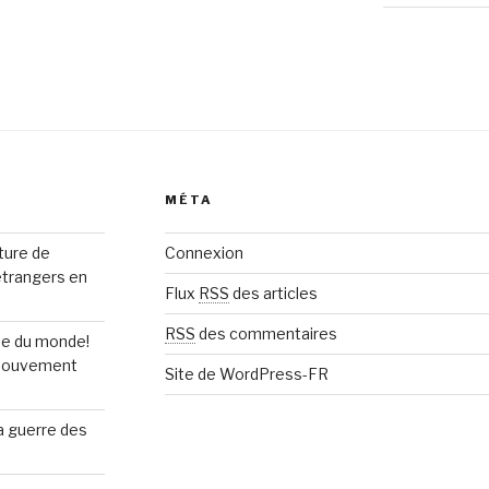
MÉTA
rture de
Connexion
étrangers en
Flux
RSS
des articles
RSS
des commentaires
upe du monde!
n mouvement
Site de WordPress-FR
la guerre des