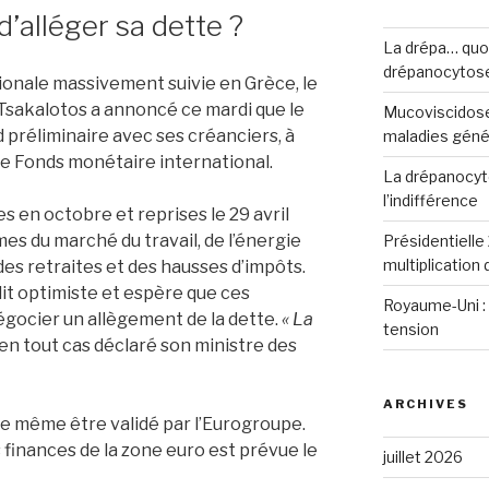
’alléger sa dette ?
La drépa… quoi 
drépanocytos
ionale massivement suivie en Grèce, le
 Tsakalotos a annoncé ce mardi que le
Mucoviscidose
 préliminaire avec ses créanciers, à
maladies génét
le Fonds monétaire international.
La drépanocyto
l’indifférence
en octobre et reprises le 29 avril
es du marché du travail, de l’énergie
Présidentielle 
multiplication
 des retraites et des hausses d’impôts.
it optimiste et espère que ces
Royaume-Uni : 
gocier un allègement de la dette.
« La
tension
en tout cas déclaré son ministre des
ARCHIVES
 de même être validé par l’Eurogroupe.
 finances de la zone euro est prévue le
juillet 2026