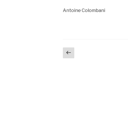
Antoine Colombani
Navigation
Page
précédente
des
articles