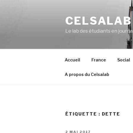
Aller
au
CELSALAB
contenu
principal
Le lab des étudiants en journ
Accueil
France
Social
A propos du Celsalab
ÉTIQUETTE : DETTE
PUBLIÉ
2 MAI 2017