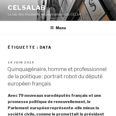
Aller
CELSALAB
au
Le lab des étudiants en journalisme du CELSA
contenu
principal
Menu
ÉTIQUETTE : DATA
PUBLIÉ
14 JUIN 2019
LE
Quinquagénaire, homme et professionnel
de la politique : portrait robot du député
européen français
Avec 79 nouveaux eurodéputés français et une
promesse politique de renouvellement, le
Parlement européen représente-elle mieux la
société civile, comme le promettait le président