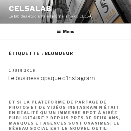
Aller
CELSALAB
au
Le lab des étudiants en journalisme du CELSA
contenu
principal
Menu
ÉTIQUETTE : BLOGUEUR
PUBLIÉ
1 JUIN 2018
LE
Le business opaque d’Instagram
ET SI LA PLATEFORME DE PARTAGE DE
PHOTOS ET DE VIDÉOS INSTAGRAM N’ÉTAIT
EN RÉALITÉ QU’UN IMMENSE SPOT À VISÉE
PUBLICITAIRE ? DEPUIS PRÈS DE DEUX ANS,
MARQUES ET AGENCES SONT UNANIMES: LE
RÉSEAU SOCIAL EST LE NOUVEL OUTIL